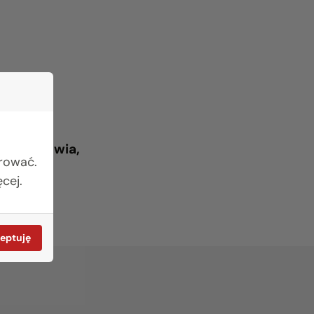
nia zdrowia,
urować.
cej.
eptuję