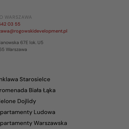
RO WARSZAWA
642 03 55
zawa@rogowskidevelopment.pl
ilanowska 67E lok. U5
65 Warszawa
nklawa Starosielce
romenada Biała Łąka
ielone Dojlidy
partamenty Ludowa
partamenty Warszawska