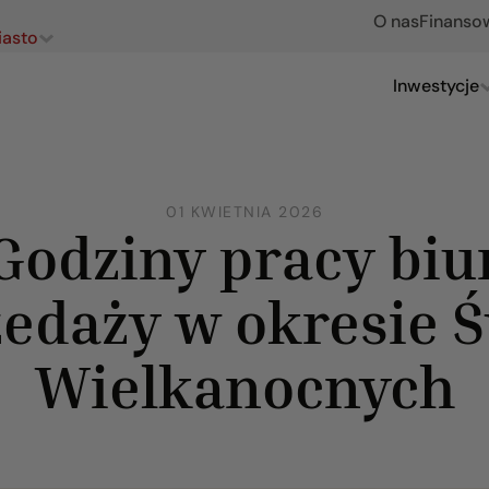
O nas
Finanso
iasto
Inwestycje
01 KWIETNIA 2026
Godziny pracy biu
edaży w okresie 
Wielkanocnych