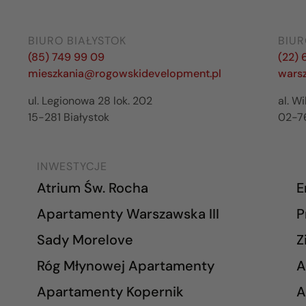
BIURO BIAŁYSTOK
BIU
(85) 749 99 09
(22) 
mieszkania@rogowskidevelopment.pl
wars
ul. Legionowa 28 lok. 202
al. W
15-281 Białystok
02-7
INWESTYCJE
Atrium Św. Rocha
E
Apartamenty Warszawska III
P
Sady Morelove
Z
Róg Młynowej Apartamenty
A
Apartamenty Kopernik
A