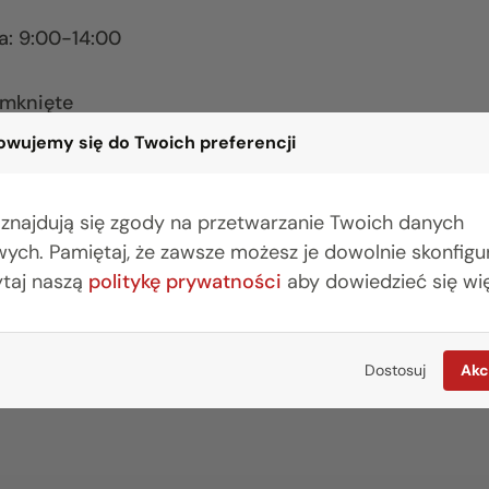
ia: 9:00-14:00
amknięte
wujemy się do Twoich preferencji
 znajdują się zgody na przetwarzanie Twoich danych
 Wielkanocnych składamy najserdeczniejsze życze
ych. Pamiętaj, że zawsze możesz je dowolnie skonfig
elu chwil pełnych radości i nadziei.
ytaj naszą
politykę prywatności
aby dowiedzieć się wię
Dostosuj
Akc