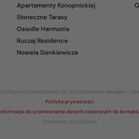
Apartamenty Konopnickiej
G
Słoneczne Tarasy
Osiedle Harmonia
Ruczaj Residence
Nowela Sienkiewicza
25 Rogowski Development Sp. z o.o.
Developer Manager - Sy
Polityka prywatności
Informacja do przetwarzania danych osobowych do kontakt
Dokumenty do pobrania