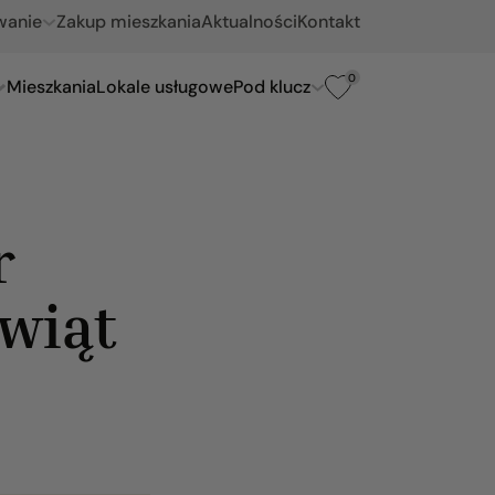
wanie
Zakup mieszkania
Aktualności
Kontakt
0
Mieszkania
Lokale usługowe
Pod klucz
r
Świąt