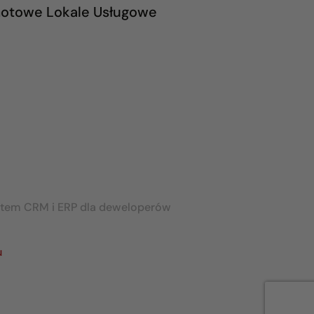
otowe Lokale Usługowe
stem CRM i ERP dla deweloperów
u