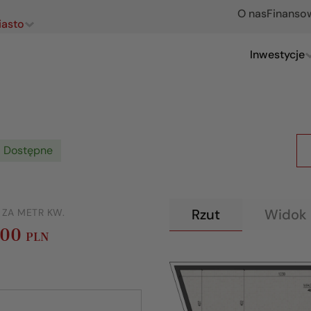
O nas
Finanso
iasto
Inwestycje
Dostępne
Rzut
Widok 
 ZA METR KW.
000
PLN