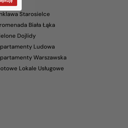
eptuję
nklawa Starosielce
romenada Biała Łąka
ielone Dojlidy
partamenty Ludowa
partamenty Warszawska
otowe Lokale Usługowe