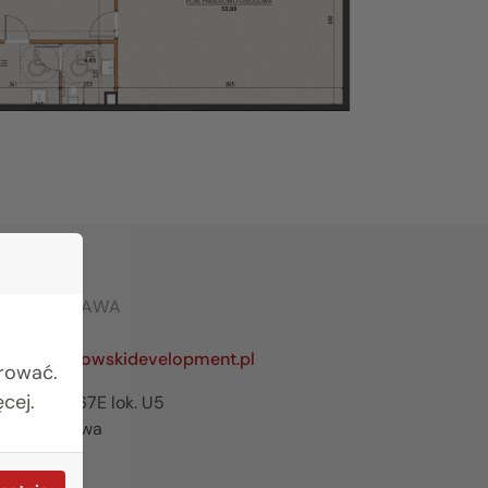
RO WARSZAWA
642 03 55
zawa@rogowskidevelopment.pl
urować.
cej.
ilanowska 67E lok. U5
65 Warszawa