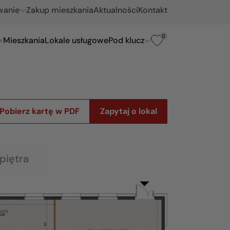
wanie
Zakup mieszkania
Aktualności
Kontakt
0
Mieszkania
Lokale usługowe
Pod klucz
Pobierz kartę w PDF
Zapytaj o lokal
piętra