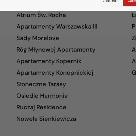
Dostosuj
Akc
INWESTYCJE
Atrium Św. Rocha
E
Apartamenty Warszawska III
P
Sady Morelove
Z
Róg Młynowej Apartamenty
A
Apartamenty Kopernik
A
Apartamenty Konopnickiej
G
Słoneczne Tarasy
Osiedle Harmonia
Ruczaj Residence
Nowela Sienkiewicza