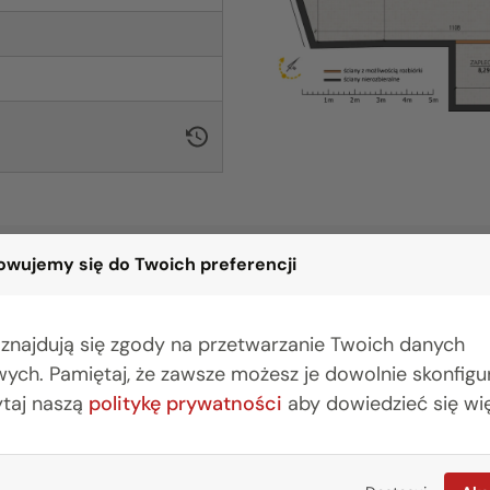
wujemy się do Twoich preferencji
BIURO BIAŁYSTOK
BIU
(85) 749 99 09
(22) 
 znajdują się zgody na przetwarzanie Twoich danych
mieszkania@rogowskidevelopment.pl
wars
ych. Pamiętaj, że zawsze możesz je dowolnie skonfig
ytaj naszą
politykę prywatności
aby dowiedzieć się wię
ul. Legionowa 28 lok. 202
al. W
15-281 Białystok
02-7