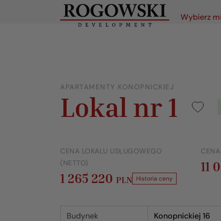
Wybierz m
APARTAMENTY KONOPNICKIEJ
Lokal nr 1
CENA LOKALU USŁUGOWEGO
CENA
(NETTO)
11 
1 265 220
PLN
Historia ceny
Budynek
Konopnickiej 16