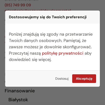
(85) 749 99 09
mieszkania@rogowskidevelopment.pl
Dostosowujemy się do Twoich preferencji
ul. Legionowa 28 lok. 202
15-281 Białystok
BIURO WARSZAWA
Poniżej znajdują się zgody na przetwarzanie
(22) 642 03 55
Twoich danych osobowych. Pamiętaj, że
warszawa@rogowskidevelopment.pl
zawsze możesz je dowolnie skonfigurować.
al. Wilanowska 67E lok. U5
Przeczytaj naszą
politykę prywatności
aby
02-765 Warszawa
dowiedzieć się więcej.
INFORMACJE
Dostosuj
Akceptuję
O nas
Finansowanie
Białystok