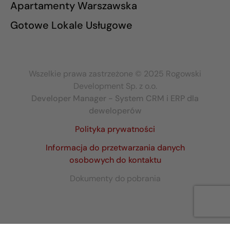
Apartamenty Warszawska
Gotowe Lokale Usługowe
Wszelkie prawa zastrzeżone © 2025 Rogowski
Development Sp. z o.o.
Developer Manager - System CRM i ERP dla
deweloperów
Polityka prywatności
Informacja do przetwarzania danych
osobowych do kontaktu
Dokumenty do pobrania