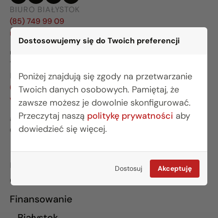
BIURO BIAŁYSTOK
(85) 749 99 09
mieszkania@rogowskidevelopment.pl
Dostosowujemy się do Twoich preferencji
ul. Legionowa 28 lok. 202
15-281 Białystok
Poniżej znajdują się zgody na przetwarzanie
BIURO WARSZAWA
(22) 642 03 55
Twoich danych osobowych. Pamiętaj, że
warszawa@rogowskidevelopment.pl
zawsze możesz je dowolnie skonfigurować.
Przeczytaj naszą
politykę prywatności
aby
al. Wilanowska 67E lok. U5
dowiedzieć się więcej.
02-765 Warszawa
INFORMACJE
Dostosuj
Akceptuję
O nas
Finansowanie
Białystok