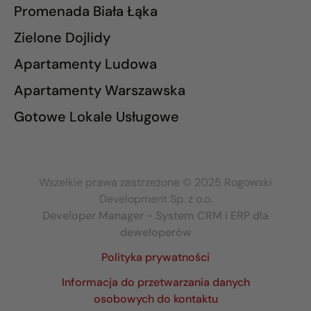
Promenada Biała Łąka
Zielone Dojlidy
Apartamenty Ludowa
Apartamenty Warszawska
Gotowe Lokale Usługowe
Wszelkie prawa zastrzeżone © 2025 Rogowski
Development Sp. z o.o.
Developer Manager - System CRM i ERP dla
deweloperów
Polityka prywatności
Informacja do przetwarzania danych
osobowych do kontaktu