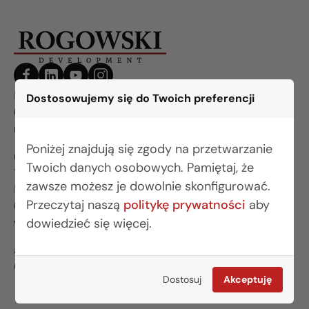
BIURO BIAŁYSTOK
Dostosowujemy się do Twoich preferencji
(85) 749 99 09
mieszkania@rogowskidevelopment.pl
Poniżej znajdują się zgody na przetwarzanie
ul. Legionowa 28 lok. 202
Twoich danych osobowych. Pamiętaj, że
15-281 Białystok
zawsze możesz je dowolnie skonfigurować.
BIURO WARSZAWA
Przeczytaj naszą
politykę prywatności
aby
(22) 642 03 55
warszawa@rogowskidevelopment.pl
dowiedzieć się więcej.
al. Wilanowska 67E lok. U5
02-765 Warszawa
Dostosuj
Akceptuję