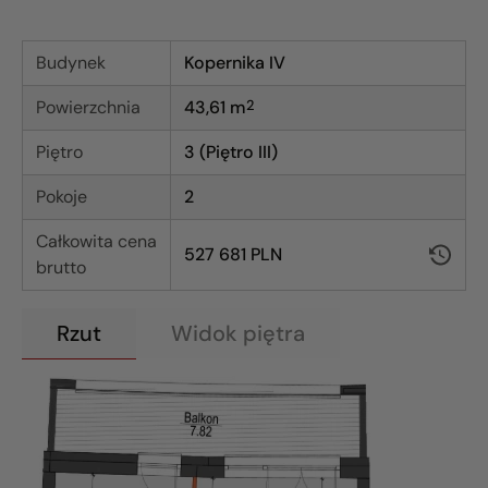
Budynek
Kopernika IV
Powierzchnia
43,61
m
2
Piętro
3 (Piętro III)
Pokoje
2
Całkowita cena
527 681 PLN
brutto
Rzut
Widok piętra