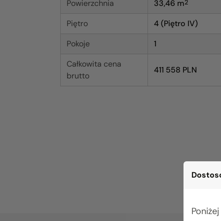
Powierzchnia
33,46
m
2
Piętro
4 (Piętro IV)
Pokoje
1
Całkowita cena
411 558 PLN
brutto
Dostoso
Poniżej