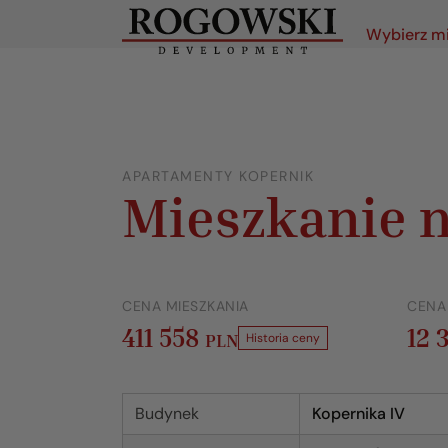
Wybierz m
APARTAMENTY KOPERNIK
Mieszkanie n
CENA MIESZKANIA
CENA
411 558
12 
PLN
Historia ceny
Budynek
Kopernika IV