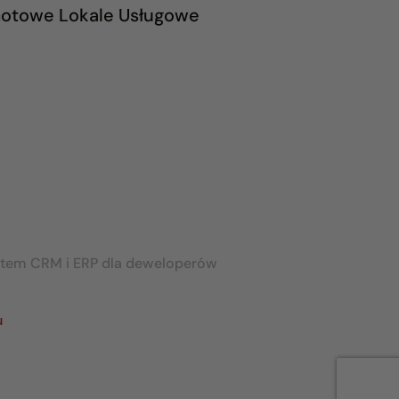
otowe Lokale Usługowe
stem CRM i ERP dla deweloperów
u