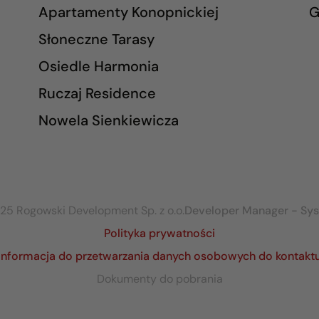
Apartamenty Konopnickiej
G
Słoneczne Tarasy
Osiedle Harmonia
Ruczaj Residence
Nowela Sienkiewicza
25 Rogowski Development Sp. z o.o.
Developer Manager - Sy
Polityka prywatności
Informacja do przetwarzania danych osobowych do kontakt
Dokumenty do pobrania