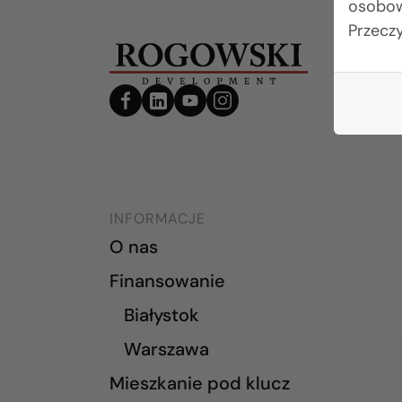
osobow
Przecz
INFORMACJE
O nas
Finansowanie
Białystok
Warszawa
Mieszkanie pod klucz