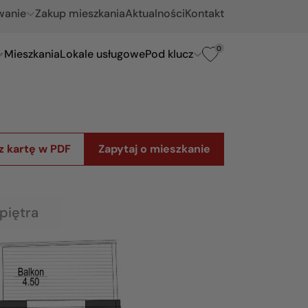
wanie
Zakup mieszkania
Aktualności
Kontakt
0
Mieszkania
Lokale usługowe
Pod klucz
z kartę w PDF
Zapytaj o mieszkanie
piętra