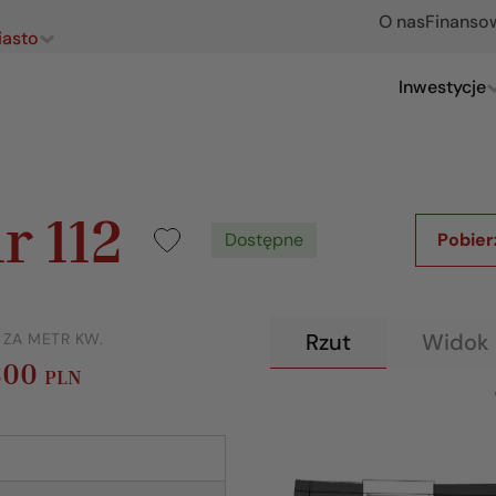
O nas
Finanso
iasto
Inwestycje
r 112
Dostępne
Pobier
Rzut
Widok 
 ZA METR KW.
300
PLN