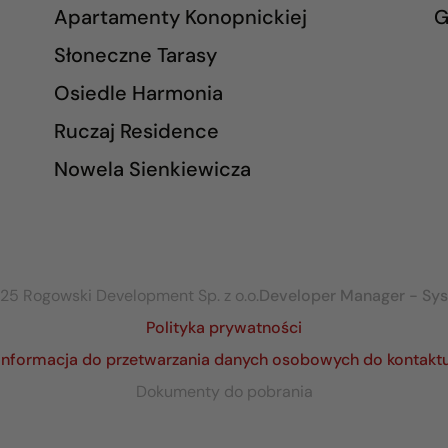
Apartamenty Konopnickiej
G
Słoneczne Tarasy
Osiedle Harmonia
Ruczaj Residence
Nowela Sienkiewicza
25 Rogowski Development Sp. z o.o.
Developer Manager - Sy
Polityka prywatności
Informacja do przetwarzania danych osobowych do kontakt
Dokumenty do pobrania