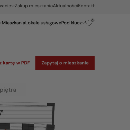
wanie
Zakup mieszkania
Aktualności
Kontakt
0
Mieszkania
Lokale usługowe
Pod klucz
z kartę w PDF
Zapytaj o mieszkanie
piętra