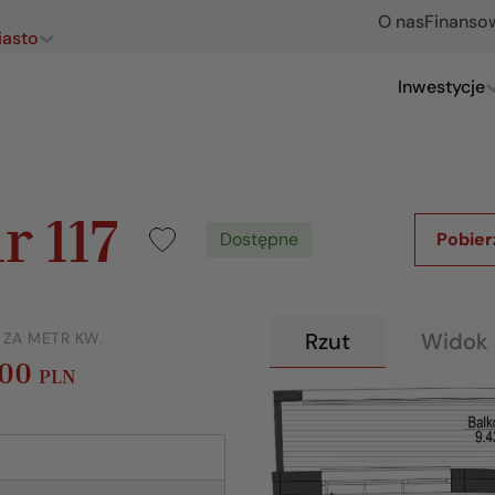
O nas
Finanso
iasto
Inwestycje
r 117
Dostępne
Pobier
Rzut
Widok 
 ZA METR KW.
100
PLN