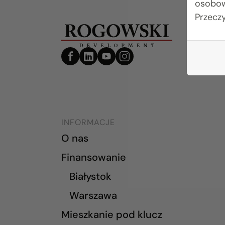
osobow
Przecz
INFORMACJE
O nas
Finansowanie
Białystok
Warszawa
Mieszkanie pod klucz