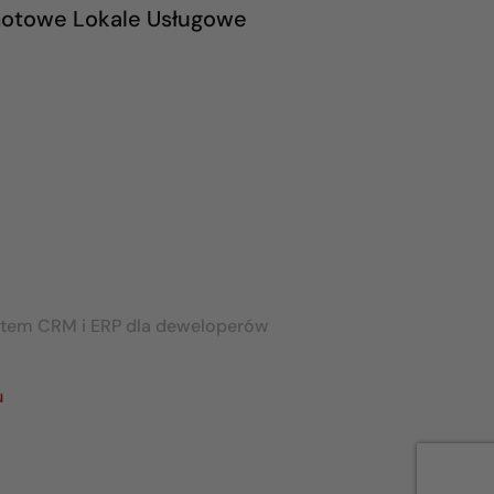
otowe Lokale Usługowe
stem CRM i ERP dla deweloperów
u