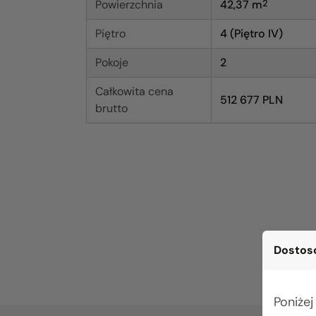
Powierzchnia
42,37
m
2
Piętro
4 (Piętro IV)
Pokoje
2
Całkowita cena
512 677 PLN
brutto
Dostoso
Poniżej