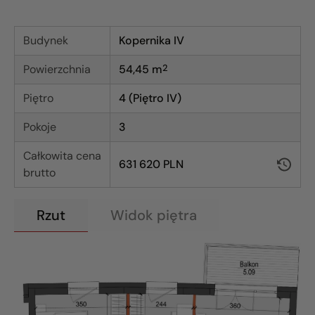
Budynek
Kopernika IV
Powierzchnia
54,45
m
2
Piętro
4 (Piętro IV)
Pokoje
3
Całkowita cena
631 620 PLN
brutto
Rzut
Widok piętra