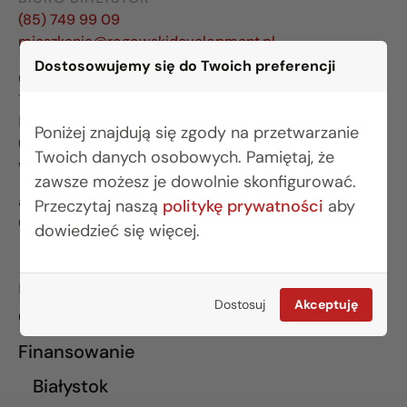
(85) 749 99 09
mieszkania@rogowskidevelopment.pl
Dostosowujemy się do Twoich preferencji
ul. Legionowa 28 lok. 202
15-281 Białystok
BIURO WARSZAWA
Poniżej znajdują się zgody na przetwarzanie
(22) 642 03 55
Twoich danych osobowych. Pamiętaj, że
warszawa@rogowskidevelopment.pl
zawsze możesz je dowolnie skonfigurować.
al. Wilanowska 67E lok. U5
Przeczytaj naszą
politykę prywatności
aby
02-765 Warszawa
dowiedzieć się więcej.
INFORMACJE
Dostosuj
Akceptuję
O nas
Finansowanie
Białystok