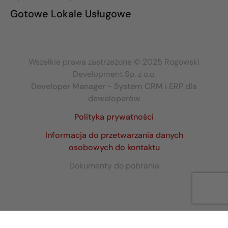
Gotowe Lokale Usługowe
Wszelkie prawa zastrzeżone © 2025 Rogowski
Development Sp. z o.o.
Developer Manager - System CRM i ERP dla
deweloperów
Polityka prywatności
Informacja do przetwarzania danych
osobowych do kontaktu
Dokumenty do pobrania