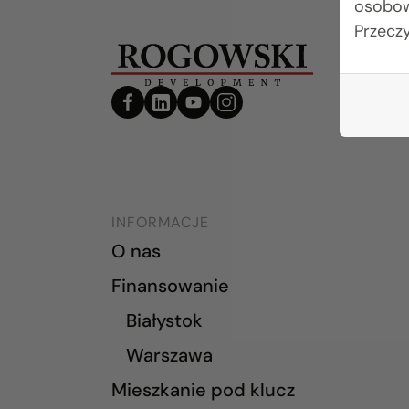
osobow
Przecz
INFORMACJE
O nas
Finansowanie
Białystok
Warszawa
Mieszkanie pod klucz