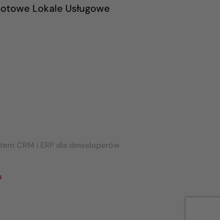
otowe Lokale Usługowe
stem CRM i ERP dla deweloperów
u