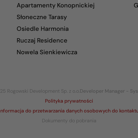
Apartamenty Konopnickiej
G
Słoneczne Tarasy
Osiedle Harmonia
Ruczaj Residence
Nowela Sienkiewicza
25 Rogowski Development Sp. z o.o.
Developer Manager - Sy
Polityka prywatności
Informacja do przetwarzania danych osobowych do kontakt
Dokumenty do pobrania