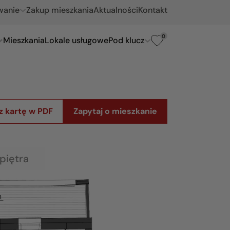
wanie
Zakup mieszkania
Aktualności
Kontakt
0
Mieszkania
Lokale usługowe
Pod klucz
z kartę w PDF
Zapytaj o mieszkanie
piętra