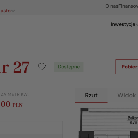
O nas
Finanso
iasto
Inwestycje
r 27
Dostępne
Pobier
Rzut
Widok 
 ZA METR KW.
300
PLN