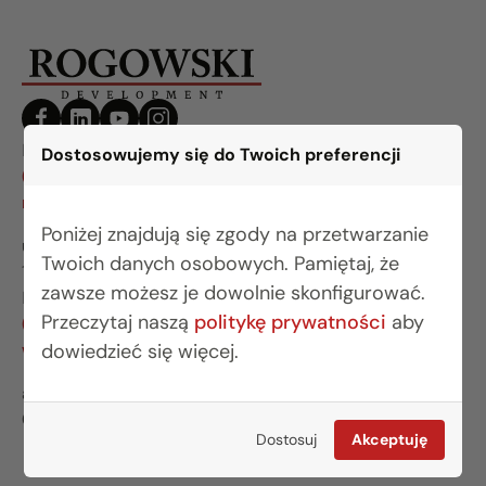
BIURO BIAŁYSTOK
Dostosowujemy się do Twoich preferencji
(85) 749 99 09
mieszkania@rogowskidevelopment.pl
Poniżej znajdują się zgody na przetwarzanie
ul. Legionowa 28 lok. 202
Twoich danych osobowych. Pamiętaj, że
15-281 Białystok
zawsze możesz je dowolnie skonfigurować.
BIURO WARSZAWA
Przeczytaj naszą
politykę prywatności
aby
(22) 642 03 55
warszawa@rogowskidevelopment.pl
dowiedzieć się więcej.
al. Wilanowska 67E lok. U5
02-765 Warszawa
Dostosuj
Akceptuję