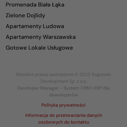
Promenada Biała Łąka
Zielone Dojlidy
Apartamenty Ludowa
Apartamenty Warszawska
Gotowe Lokale Usługowe
Wszelkie prawa zastrzeżone © 2025 Rogowski
Development Sp. z o.o.
Developer Manager - System CRM i ERP dla
deweloperów
Polityka prywatności
Informacja do przetwarzania danych
osobowych do kontaktu