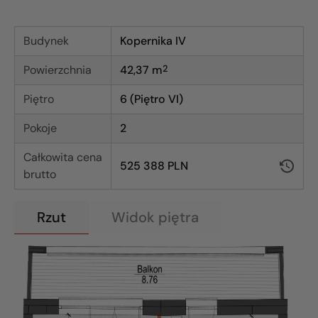
Budynek
Kopernika IV
Powierzchnia
42,37
m
2
Piętro
6 (Piętro VI)
Pokoje
2
Całkowita cena
525 388 PLN
brutto
Rzut
Widok piętra