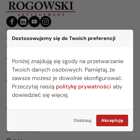
BIURO BIAŁYSTOK
Dostosowujemy się do Twoich preferencji
(85) 749 99 09
mieszkania@rogowskidevelopment.pl
ul. Legionowa 28 lok. 202
Poniżej znajdują się zgody na przetwarzanie
15-281 Białystok
Twoich danych osobowych. Pamiętaj, że
BIURO WARSZAWA
zawsze możesz je dowolnie skonfigurować.
(22) 642 03 55
Przeczytaj naszą
politykę prywatności
aby
warszawa@rogowskidevelopment.pl
dowiedzieć się więcej.
al. Wilanowska 67E lok. U5
02-765 Warszawa
Dostosuj
Akceptuję
INFORMACJE