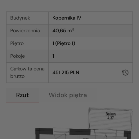
Budynek
Kopernika IV
Powierzchnia
40,65
m
2
Piętro
1 (Piętro I)
Pokoje
1
Całkowita cena
451 215 PLN
brutto
Rzut
Widok piętra