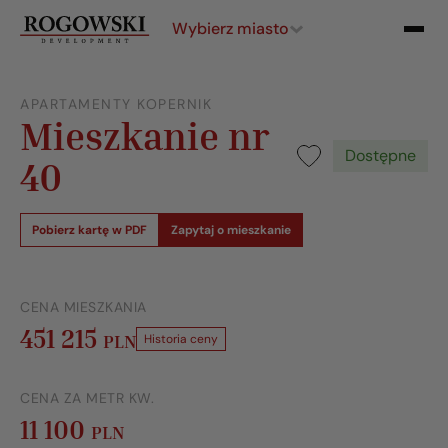
Wybierz miasto
APARTAMENTY KOPERNIK
Mieszkanie nr
Dostępne
40
Pobierz kartę w PDF
Zapytaj o mieszkanie
CENA MIESZKANIA
451 215
PLN
Historia ceny
CENA ZA METR KW.
11 100
PLN