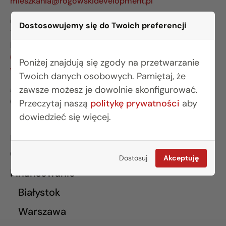
mieszkania@rogowskidevelopment.pl
ul. Legionowa 28 lok. 202
Dostosowujemy się do Twoich preferencji
15-281 Białystok
BIURO WARSZAWA
(22) 642 03 55
Poniżej znajdują się zgody na przetwarzanie
warszawa@rogowskidevelopment.pl
Twoich danych osobowych. Pamiętaj, że
zawsze możesz je dowolnie skonfigurować.
al. Wilanowska 67E lok. U5
02-765 Warszawa
Przeczytaj naszą
politykę prywatności
aby
dowiedzieć się więcej.
INFORMACJE
O nas
Dostosuj
Akceptuję
Finansowanie
Białystok
Warszawa