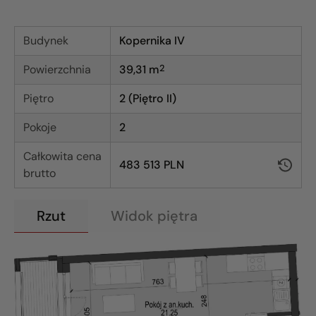
Budynek
Kopernika IV
Powierzchnia
39,31
m
2
Piętro
2 (Piętro II)
Pokoje
2
Całkowita cena
483 513 PLN
brutto
Rzut
Widok piętra