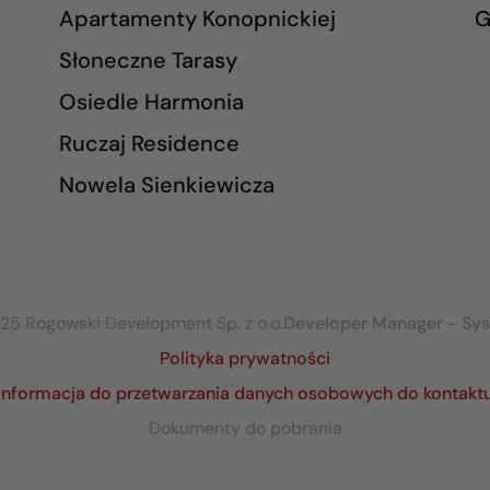
Apartamenty Konopnickiej
G
Słoneczne Tarasy
Osiedle Harmonia
Ruczaj Residence
Nowela Sienkiewicza
25 Rogowski Development Sp. z o.o.
Developer Manager - Sy
Polityka prywatności
Informacja do przetwarzania danych osobowych do kontakt
Dokumenty do pobrania