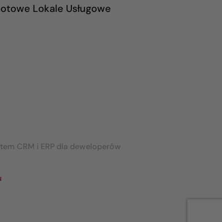
otowe Lokale Usługowe
stem CRM i ERP dla deweloperów
u