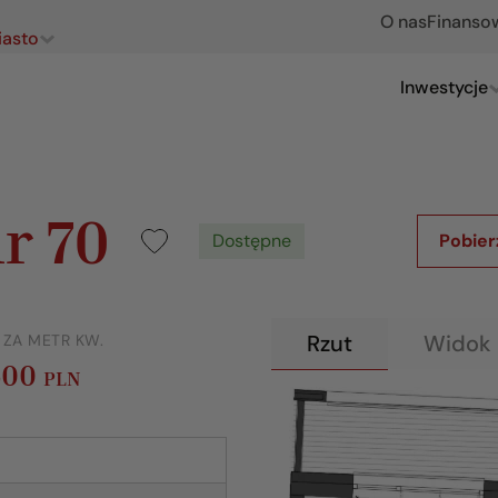
O nas
Finanso
iasto
Inwestycje
r 70
Dostępne
Pobier
Rzut
Widok 
 ZA METR KW.
500
PLN