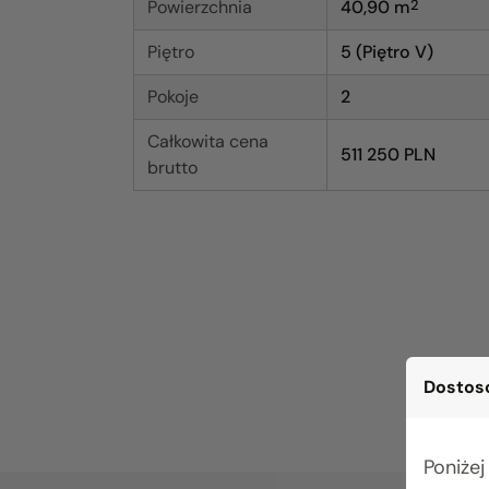
Powierzchnia
40,90
m
2
Piętro
5 (Piętro V)
Pokoje
2
Całkowita cena
511 250 PLN
brutto
Dostoso
Poniżej