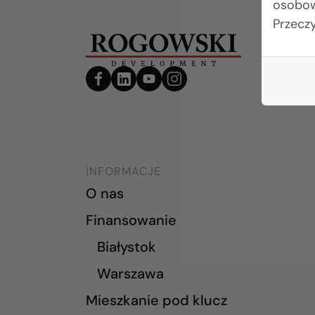
osobow
Przecz
INFORMACJE
O nas
Finansowanie
Białystok
Warszawa
Mieszkanie pod klucz