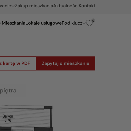
wanie
Zakup mieszkania
Aktualności
Kontakt
0
Mieszkania
Lokale usługowe
Pod klucz
z kartę w PDF
Zapytaj o mieszkanie
piętra