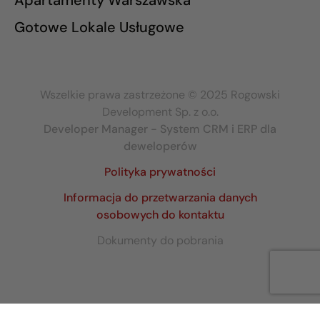
Gotowe Lokale Usługowe
Wszelkie prawa zastrzeżone © 2025 Rogowski
Development Sp. z o.o.
Developer Manager - System CRM i ERP dla
deweloperów
Polityka prywatności
Informacja do przetwarzania danych
osobowych do kontaktu
Dokumenty do pobrania