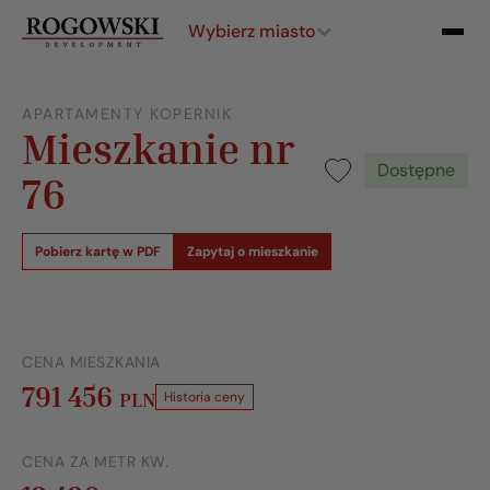
Wybierz miasto
APARTAMENTY KOPERNIK
Mieszkanie nr
Dostępne
76
Pobierz kartę w PDF
Zapytaj o mieszkanie
CENA MIESZKANIA
791 456
PLN
Historia ceny
CENA ZA METR KW.