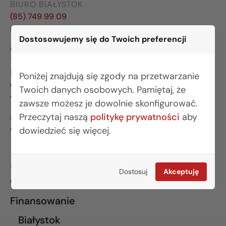
BIURO BIAŁYSTOK
(85) 749 99 09
mieszkania@rogowskidevelopment.pl
Dostosowujemy się do Twoich preferencji
ul. Legionowa 28 lok. 202
15-281 Białystok
BIURO WARSZAWA
Poniżej znajdują się zgody na przetwarzanie
(22) 642 03 55
Twoich danych osobowych. Pamiętaj, że
warszawa@rogowskidevelopment.pl
zawsze możesz je dowolnie skonfigurować.
Przeczytaj naszą
politykę prywatności
aby
al. Wilanowska 67E lok. U5
02-765 Warszawa
dowiedzieć się więcej.
INFORMACJE
Dostosuj
Akceptuję
O nas
Finansowanie
Białystok