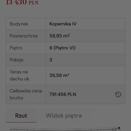
13 430
PLN
Budynek
Kopernika IV
Powierzchnia
58,93
m
2
Piętro
6 (Piętro VI)
Pokoje
3
Taras na
36,56 m²
dachu ok.
Całkowita cena
791 456 PLN
brutto
Rzut
Widok piętra