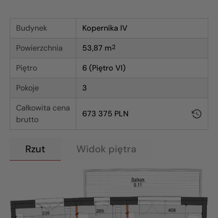
Budynek
Kopernika IV
Powierzchnia
53,87
m
2
Piętro
6 (Piętro VI)
Pokoje
3
Całkowita cena
673 375 PLN
brutto
Rzut
Widok piętra