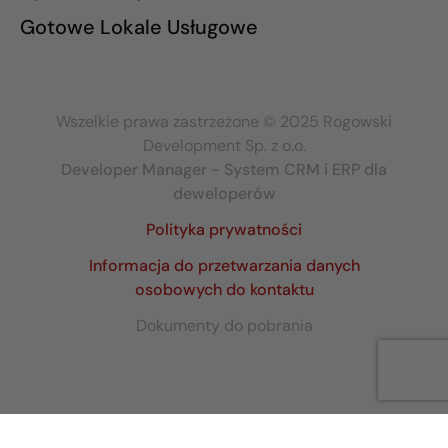
Gotowe Lokale Usługowe
Wszelkie prawa zastrzeżone © 2025 Rogowski
Development Sp. z o.o.
Developer Manager - System CRM i ERP dla
deweloperów
Polityka prywatności
Informacja do przetwarzania danych
osobowych do kontaktu
Dokumenty do pobrania