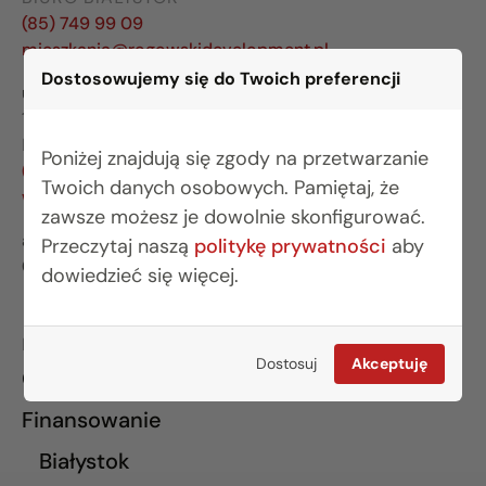
(85) 749 99 09
mieszkania@rogowskidevelopment.pl
Dostosowujemy się do Twoich preferencji
ul. Legionowa 28 lok. 202
15-281 Białystok
BIURO WARSZAWA
Poniżej znajdują się zgody na przetwarzanie
(22) 642 03 55
Twoich danych osobowych. Pamiętaj, że
warszawa@rogowskidevelopment.pl
zawsze możesz je dowolnie skonfigurować.
al. Wilanowska 67E lok. U5
Przeczytaj naszą
politykę prywatności
aby
02-765 Warszawa
dowiedzieć się więcej.
INFORMACJE
Dostosuj
Akceptuję
O nas
Finansowanie
Białystok