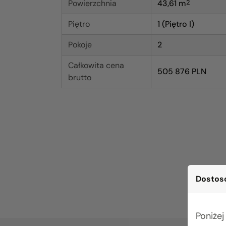
Powierzchnia
43,61
m
2
Piętro
1 (Piętro I)
Pokoje
2
Całkowita cena
505 876 PLN
brutto
Dostoso
Poniżej