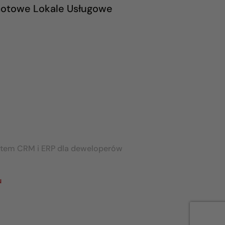
otowe Lokale Usługowe
stem CRM i ERP dla deweloperów
u