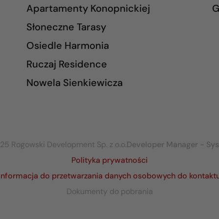
Apartamenty Konopnickiej
G
Słoneczne Tarasy
Osiedle Harmonia
Ruczaj Residence
Nowela Sienkiewicza
25 Rogowski Development Sp. z o.o.
Developer Manager - Sy
Polityka prywatności
Informacja do przetwarzania danych osobowych do kontakt
Dokumenty do pobrania