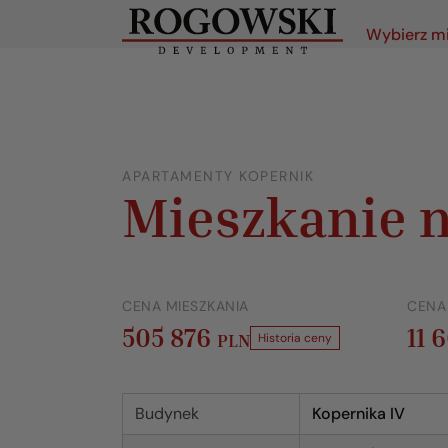
Wybierz m
APARTAMENTY KOPERNIK
Mieszkanie n
CENA MIESZKANIA
CENA
505 876
11 
PLN
Historia ceny
Budynek
Kopernika IV