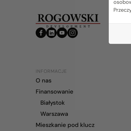
osobow
Przecz
INFORMACJE
O nas
Finansowanie
Białystok
Warszawa
Mieszkanie pod klucz