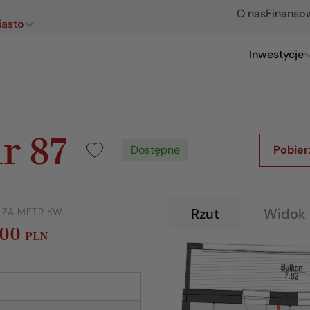
O nas
Finanso
iasto
Inwestycje
r 87
Dostępne
Pobier
Rzut
Widok 
 ZA METR KW.
600
PLN