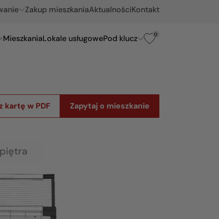
wanie
Zakup mieszkania
Aktualności
Kontakt
0
Mieszkania
Lokale usługowe
Pod klucz
z kartę w PDF
Zapytaj o mieszkanie
piętra