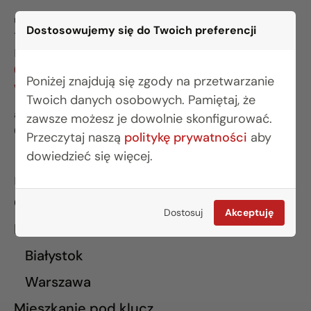
ul. Legionowa 28 lok. 202
Dostosowujemy się do Twoich preferencji
15-281 Białystok
BIURO WARSZAWA
(22) 642 03 55
Poniżej znajdują się zgody na przetwarzanie
warszawa@rogowskidevelopment.pl
Twoich danych osobowych. Pamiętaj, że
al. Wilanowska 67E lok. U5
zawsze możesz je dowolnie skonfigurować.
02-765 Warszawa
Przeczytaj naszą
politykę prywatności
aby
dowiedzieć się więcej.
INFORMACJE
O nas
Dostosuj
Akceptuję
Finansowanie
Białystok
Warszawa
Mieszkanie pod klucz