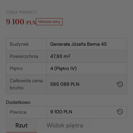
CENA PIWNICY
9 100
PLN
Historia ceny
Budynek
Generała Józefa Bema 45
Powierzchnia
47,93
m
2
Piętro
4 (Piętro IV)
Całkowita cena
565 088 PLN
brutto
Dodatkowo
9 100 PLN
Piwnica
Rzut
Widok piętra