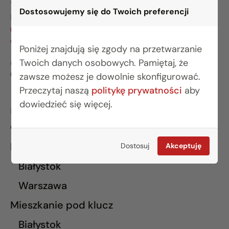
15-281 Białystok
Dostosowujemy się do Twoich preferencji
BIURO WARSZAWA
(22) 642 03 55
warszawa@rogowskidevelopment.pl
Poniżej znajdują się zgody na przetwarzanie
Twoich danych osobowych. Pamiętaj, że
al. Wilanowska 67E lok. U5
02-765 Warszawa
zawsze możesz je dowolnie skonfigurować.
Przeczytaj naszą
politykę prywatności
aby
dowiedzieć się więcej.
INFORMACJE
O nas
Finansowanie
Dostosuj
Akceptuję
Białystok
Warszawa
Mieszkanie pod klucz
Białystok