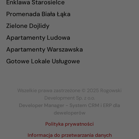
Enklawa Starosielce
Promenada Biała Łąka
Zielone Dojlidy
Apartamenty Ludowa
Apartamenty Warszawska
Gotowe Lokale Usługowe
Wszelkie prawa zastrzeżone © 2025 Rogowski
Development Sp. z o.o.
Developer Manager - System CRM i ERP dla
deweloperów
Polityka prywatności
Informacja do przetwarzania danych