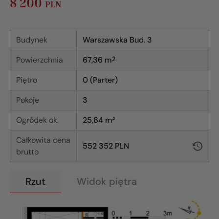
8 200
PLN
Budynek
Warszawska Bud. 3
Powierzchnia
67,36
m
2
Piętro
0 (Parter)
Pokoje
3
Ogródek ok.
25,84 m²
Całkowita cena
552 352 PLN
brutto
Rzut
Widok piętra