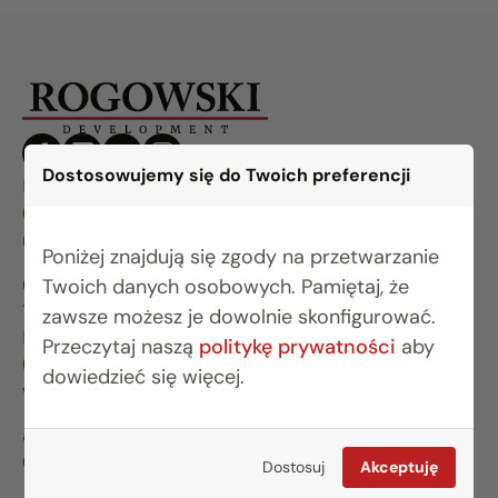
Dostosowujemy się do Twoich preferencji
BIURO BIAŁYSTOK
(85) 749 99 09
mieszkania@rogowskidevelopment.pl
Poniżej znajdują się zgody na przetwarzanie
ul. Legionowa 28 lok. 202
Twoich danych osobowych. Pamiętaj, że
15-281 Białystok
zawsze możesz je dowolnie skonfigurować.
BIURO WARSZAWA
Przeczytaj naszą
politykę prywatności
aby
(22) 642 03 55
dowiedzieć się więcej.
warszawa@rogowskidevelopment.pl
al. Wilanowska 67E lok. U5
02-765 Warszawa
Dostosuj
Akceptuję