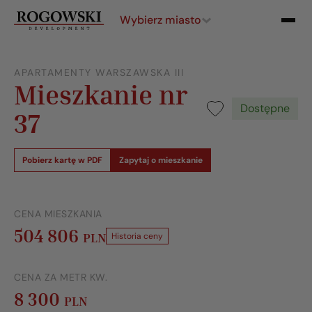
Wybierz miasto
APARTAMENTY WARSZAWSKA III
Mieszkanie nr
Dostępne
37
Pobierz kartę w PDF
Zapytaj o mieszkanie
CENA MIESZKANIA
504 806
PLN
Historia ceny
CENA ZA METR KW.
8 300
PLN