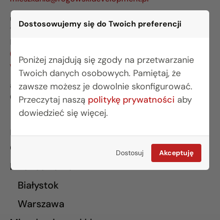
ul. Legionowa 28 lok. 202
Dostosowujemy się do Twoich preferencji
15-281 Białystok
BIURO WARSZAWA
(22) 642 03 55
Poniżej znajdują się zgody na przetwarzanie
warszawa@rogowskidevelopment.pl
Twoich danych osobowych. Pamiętaj, że
al. Wilanowska 67E lok. U5
zawsze możesz je dowolnie skonfigurować.
02-765 Warszawa
Przeczytaj naszą
politykę prywatności
aby
dowiedzieć się więcej.
INFORMACJE
O nas
Dostosuj
Akceptuję
Finansowanie
Białystok
Warszawa