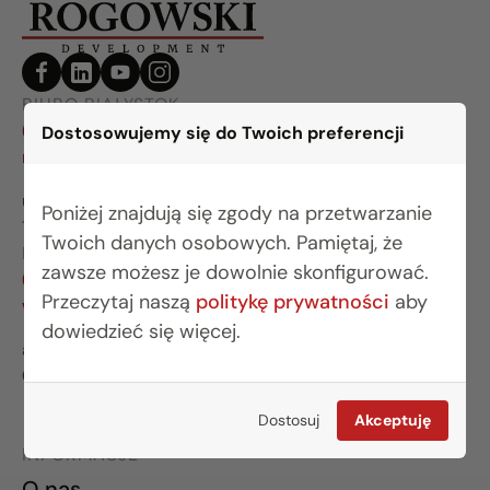
BIURO BIAŁYSTOK
(85) 749 99 09
Dostosowujemy się do Twoich preferencji
mieszkania@rogowskidevelopment.pl
ul. Legionowa 28 lok. 202
Poniżej znajdują się zgody na przetwarzanie
15-281 Białystok
Twoich danych osobowych. Pamiętaj, że
BIURO WARSZAWA
zawsze możesz je dowolnie skonfigurować.
(22) 642 03 55
Przeczytaj naszą
politykę prywatności
aby
warszawa@rogowskidevelopment.pl
dowiedzieć się więcej.
al. Wilanowska 67E lok. U5
02-765 Warszawa
Dostosuj
Akceptuję
INFORMACJE
O nas