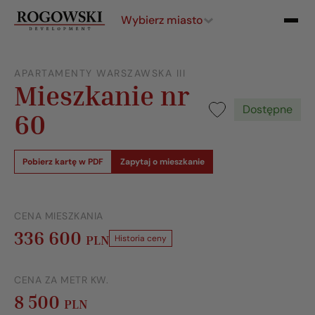
Wybierz miasto
APARTAMENTY WARSZAWSKA III
Mieszkanie nr
Dostępne
60
Pobierz kartę w PDF
Zapytaj o mieszkanie
CENA MIESZKANIA
336 600
PLN
Historia ceny
CENA ZA METR KW.
8 500
PLN