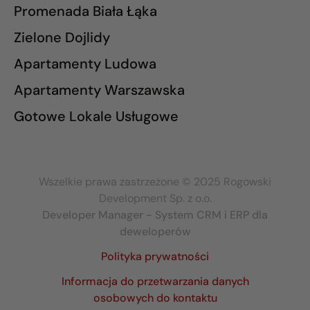
Promenada Biała Łąka
Zielone Dojlidy
Apartamenty Ludowa
Apartamenty Warszawska
Gotowe Lokale Usługowe
Wszelkie prawa zastrzeżone © 2025 Rogowski
Development Sp. z o.o.
Developer Manager - System CRM i ERP dla
deweloperów
Polityka prywatności
Informacja do przetwarzania danych
osobowych do kontaktu