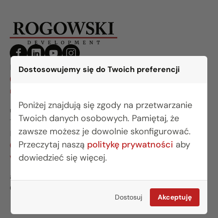
BIURO BIAŁYSTOK
Dostosowujemy się do Twoich preferencji
(85) 749 99 09
mieszkania@rogowskidevelopment.pl
Poniżej znajdują się zgody na przetwarzanie
ul. Legionowa 28 lok. 202
Twoich danych osobowych. Pamiętaj, że
15-281 Białystok
zawsze możesz je dowolnie skonfigurować.
BIURO WARSZAWA
Przeczytaj naszą
politykę prywatności
aby
(22) 642 03 55
warszawa@rogowskidevelopment.pl
dowiedzieć się więcej.
al. Wilanowska 67E lok. U5
02-765 Warszawa
Dostosuj
Akceptuję