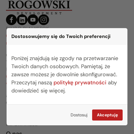
BIURO BIAŁYSTOK
(85) 749 99 09
Dostosowujemy się do Twoich preferencji
mieszkania@rogowskidevelopment.pl
ul. Legionowa 28 lok. 202
Poniżej znajdują się zgody na przetwarzanie
15-281 Białystok
Twoich danych osobowych. Pamiętaj, że
BIURO WARSZAWA
zawsze możesz je dowolnie skonfigurować.
(22) 642 03 55
Przeczytaj naszą
politykę prywatności
aby
warszawa@rogowskidevelopment.pl
dowiedzieć się więcej.
al. Wilanowska 67E lok. U5
02-765 Warszawa
Dostosuj
Akceptuję
INFORMACJE
O nas