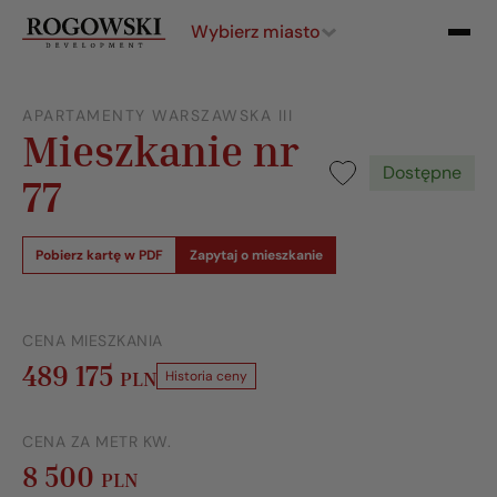
Wybierz miasto
APARTAMENTY WARSZAWSKA III
Mieszkanie nr
Dostępne
77
Pobierz kartę w PDF
Zapytaj o mieszkanie
CENA MIESZKANIA
489 175
PLN
Historia ceny
CENA ZA METR KW.
8 500
PLN