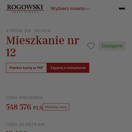
Wybierz miasto
ATRIUM ŚW. ROCHA
Mieszkanie nr
Dostępne
12
Pobierz kartę w PDF
Zapytaj o mieszkanie
CENA MIESZKANIA
548 576
PLN
Historia ceny
CENA ZA METR KW.