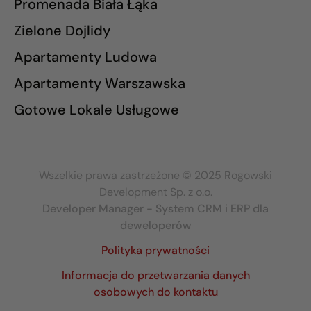
Promenada Biała Łąka
Zielone Dojlidy
Apartamenty Ludowa
Apartamenty Warszawska
Gotowe Lokale Usługowe
Wszelkie prawa zastrzeżone © 2025 Rogowski
Development Sp. z o.o.
Developer Manager - System CRM i ERP dla
deweloperów
Polityka prywatności
Informacja do przetwarzania danych
osobowych do kontaktu