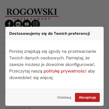
BIURO BIAŁYSTOK
Dostosowujemy się do Twoich preferencji
(85) 749 99 09
mieszkania@rogowskidevelopment.pl
Poniżej znajdują się zgody na przetwarzanie
ul. Legionowa 28 lok. 202
Twoich danych osobowych. Pamiętaj, że
15-281 Białystok
zawsze możesz je dowolnie skonfigurować.
BIURO WARSZAWA
(22) 642 03 55
Przeczytaj naszą
politykę prywatności
aby
warszawa@rogowskidevelopment.pl
dowiedzieć się więcej.
al. Wilanowska 67E lok. U5
02-765 Warszawa
Dostosuj
Akceptuję