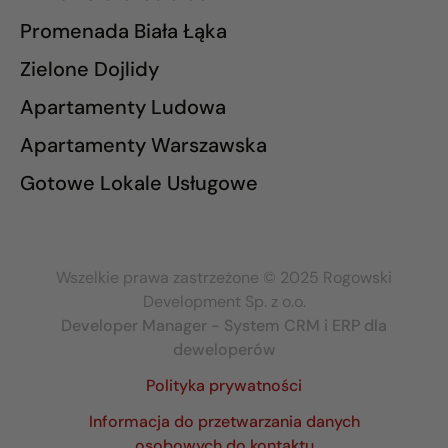
Promenada Biała Łąka
Zielone Dojlidy
Apartamenty Ludowa
Apartamenty Warszawska
Gotowe Lokale Usługowe
Wszelkie prawa zastrzeżone © 2025 Rogowski
Development Sp. z o.o.
Developer Manager - System CRM i ERP dla
deweloperów
Polityka prywatności
Informacja do przetwarzania danych
osobowych do kontaktu