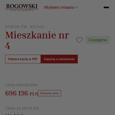
Wybierz miasto
ATRIUM ŚW. ROCHA
Mieszkanie nr
Dostępne
4
Pobierz kartę w PDF
Zapytaj o mieszkanie
CENA MIESZKANIA
696 136
PLN
Historia ceny
CENA ZA METR KW.