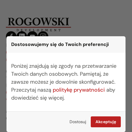
Dostosowujemy się do Twoich preferencji
BIURO BIAŁYSTOK
(85) 749 99 09
mieszkania@rogowskidevelopment.pl
Poniżej znajdują się zgody na przetwarzanie
ul. Legionowa 28 lok. 202
Twoich danych osobowych. Pamiętaj, że
15-281 Białystok
zawsze możesz je dowolnie skonfigurować.
BIURO WARSZAWA
Przeczytaj naszą
politykę prywatności
aby
(22) 642 03 55
dowiedzieć się więcej.
warszawa@rogowskidevelopment.pl
al. Wilanowska 67E lok. U5
02-765 Warszawa
Dostosuj
Akceptuję