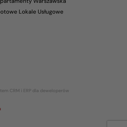
partamenty Warszawska
otowe Lokale Usługowe
stem CRM i ERP dla deweloperów
u