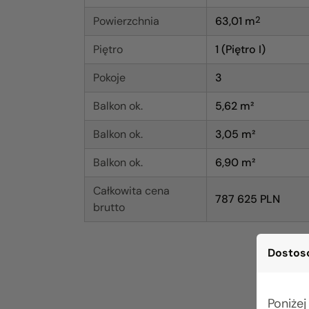
Powierzchnia
63,01
m
2
Piętro
1 (Piętro I)
Pokoje
3
Balkon ok.
5,62 m²
Balkon ok.
3,05 m²
Balkon ok.
6,90 m²
Całkowita cena
787 625 PLN
brutto
Dostoso
Poniżej