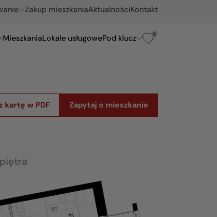
wanie
Zakup mieszkania
Aktualności
Kontakt
0
Mieszkania
Lokale usługowe
Pod klucz
z kartę w PDF
Zapytaj o mieszkanie
piętra