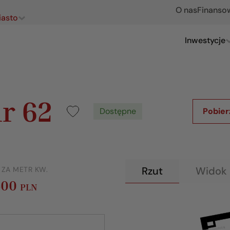
O nas
Finanso
iasto
Inwestycje
r 62
Dostępne
Pobier
Rzut
Widok 
 ZA METR KW.
500
PLN