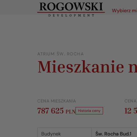
Wybierz m
ATRIUM ŚW. ROCHA
Mieszkanie n
CENA MIESZKANIA
CENA
787 625
12 
PLN
Historia ceny
Budynek
Św. Rocha Bud.1