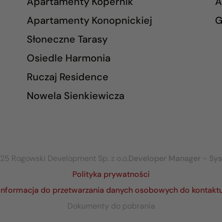
Apartamenty Kopernik
A
Apartamenty Konopnickiej
G
Słoneczne Tarasy
Osiedle Harmonia
Ruczaj Residence
Nowela Sienkiewicza
25 Rogowski Development Sp. z o.o.
Developer Manager - Sy
Polityka prywatności
Informacja do przetwarzania danych osobowych do kontakt
Dokumenty do pobrania