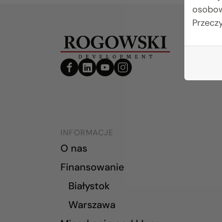
osobow
Przecz
INFORMACJE
O nas
Finansowanie
Białystok
Warszawa