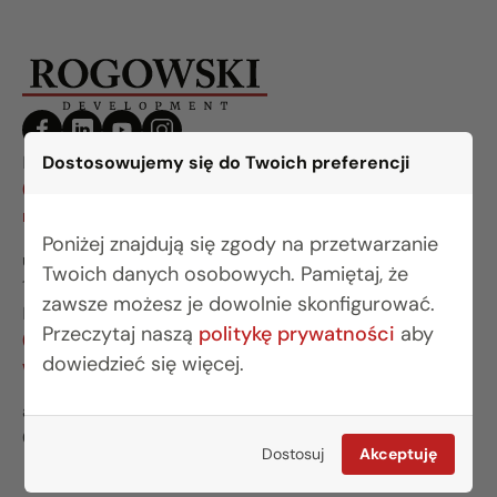
BIURO BIAŁYSTOK
Dostosowujemy się do Twoich preferencji
(85) 749 99 09
mieszkania@rogowskidevelopment.pl
Poniżej znajdują się zgody na przetwarzanie
ul. Legionowa 28 lok. 202
Twoich danych osobowych. Pamiętaj, że
15-281 Białystok
zawsze możesz je dowolnie skonfigurować.
BIURO WARSZAWA
Przeczytaj naszą
politykę prywatności
aby
(22) 642 03 55
dowiedzieć się więcej.
warszawa@rogowskidevelopment.pl
al. Wilanowska 67E lok. U5
02-765 Warszawa
Dostosuj
Akceptuję