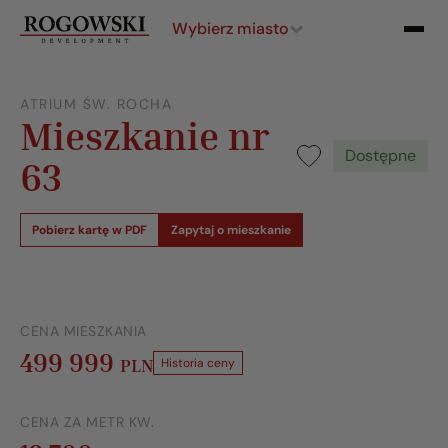
Wybierz miasto
ATRIUM ŚW. ROCHA
Mieszkanie nr
Dostępne
63
Pobierz kartę w PDF
Zapytaj o mieszkanie
CENA MIESZKANIA
499 999
PLN
Historia ceny
CENA ZA METR KW.