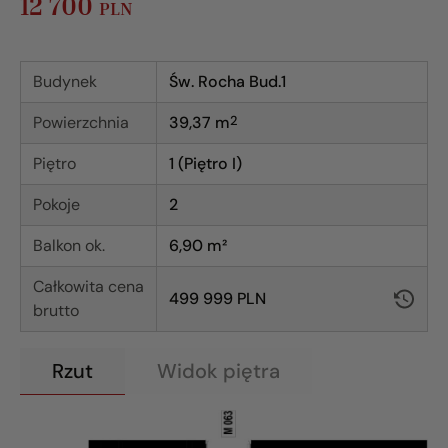
12 700
PLN
Budynek
Św. Rocha Bud.1
Powierzchnia
39,37
m
2
Piętro
1 (Piętro I)
Pokoje
2
Balkon ok.
6,90 m²
Całkowita cena
499 999 PLN
brutto
Rzut
Widok piętra