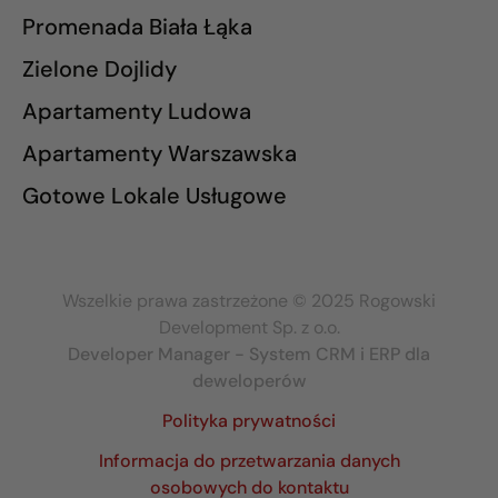
Promenada Biała Łąka
Zielone Dojlidy
Apartamenty Ludowa
Apartamenty Warszawska
Gotowe Lokale Usługowe
Wszelkie prawa zastrzeżone © 2025 Rogowski
Development Sp. z o.o.
Developer Manager - System CRM i ERP dla
deweloperów
Polityka prywatności
Informacja do przetwarzania danych
osobowych do kontaktu