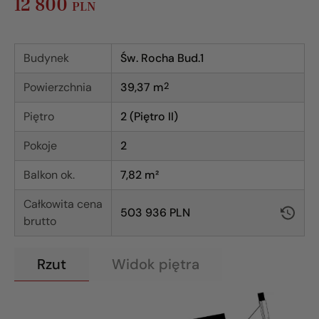
12 800
PLN
Budynek
Św. Rocha Bud.1
Powierzchnia
39,37
m
2
Piętro
2 (Piętro II)
Pokoje
2
Balkon ok.
7,82 m²
Całkowita cena
503 936 PLN
brutto
Rzut
Widok piętra