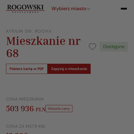
Wybierz miasto
ATRIUM ŚW. ROCHA
Mieszkanie nr
Dostępne
68
Pobierz kartę w PDF
Zapytaj o mieszkanie
CENA MIESZKANIA
503 936
PLN
Historia ceny
CENA ZA METR KW.