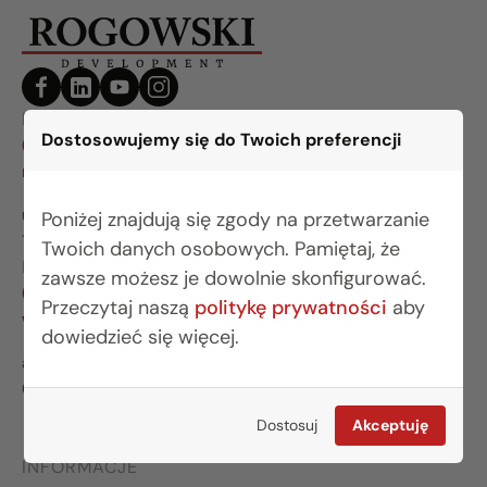
BIURO BIAŁYSTOK
Dostosowujemy się do Twoich preferencji
(85) 749 99 09
mieszkania@rogowskidevelopment.pl
ul. Legionowa 28 lok. 202
Poniżej znajdują się zgody na przetwarzanie
15-281 Białystok
Twoich danych osobowych. Pamiętaj, że
BIURO WARSZAWA
zawsze możesz je dowolnie skonfigurować.
(22) 642 03 55
Przeczytaj naszą
politykę prywatności
aby
warszawa@rogowskidevelopment.pl
dowiedzieć się więcej.
al. Wilanowska 67E lok. U5
02-765 Warszawa
Dostosuj
Akceptuję
INFORMACJE