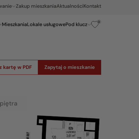
wanie
Zakup mieszkania
Aktualności
Kontakt
0
Mieszkania
Lokale usługowe
Pod klucz
z kartę w PDF
Zapytaj o mieszkanie
piętra