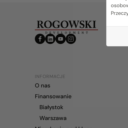
osobow
Przecz
INFORMACJE
O nas
Finansowanie
Białystok
Warszawa