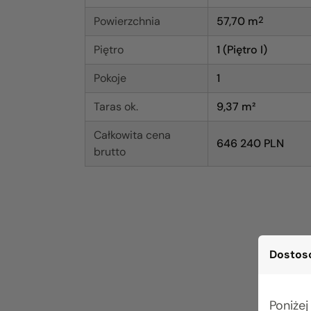
Powierzchnia
57,70
m
2
Piętro
1 (Piętro I)
Pokoje
1
Taras ok.
9,37 m²
Całkowita cena
646 240 PLN
brutto
Dostoso
Poniżej