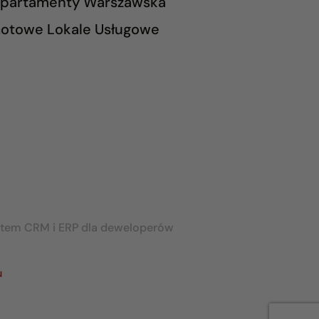
partamenty Warszawska
otowe Lokale Usługowe
stem CRM i ERP dla deweloperów
u