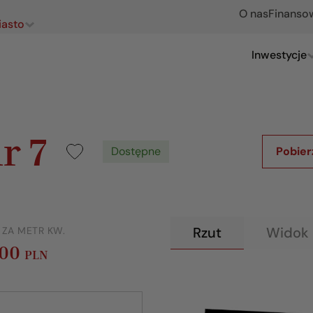
O nas
Finanso
iasto
Inwestycje
r 7
Dostępne
Pobier
Rzut
Widok 
 ZA METR KW.
200
PLN