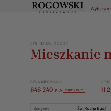
Wybierz m
ATRIUM ŚW. ROCHA
Mieszkanie n
CENA MIESZKANIA
CENA
646 240
11 
PLN
Historia ceny
Budynek
Św. Rocha Bud.1