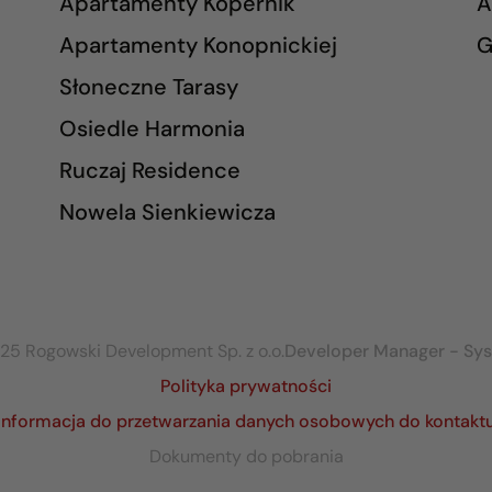
Apartamenty Kopernik
A
Apartamenty Konopnickiej
G
Słoneczne Tarasy
Osiedle Harmonia
Ruczaj Residence
Nowela Sienkiewicza
25 Rogowski Development Sp. z o.o.
Developer Manager - Sy
Polityka prywatności
Informacja do przetwarzania danych osobowych do kontakt
Dokumenty do pobrania