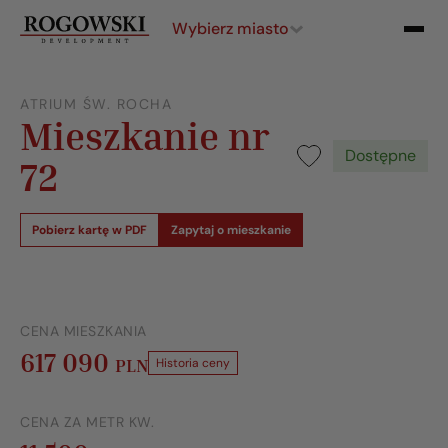
Wybierz miasto
ATRIUM ŚW. ROCHA
Mieszkanie nr
Dostępne
72
Pobierz kartę w PDF
Zapytaj o mieszkanie
CENA MIESZKANIA
617 090
PLN
Historia ceny
CENA ZA METR KW.