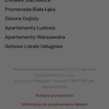
Enklawa Starosielce
Promenada Biała Łąka
Zielone Dojlidy
Apartamenty Ludowa
Apartamenty Warszawska
Gotowe Lokale Usługowe
Wszelkie prawa zastrzeżone © 2025 Rogowski
Development Sp. z o.o.
Developer Manager - System CRM i ERP dla
deweloperów
Polityka prywatności
Informacja do przetwarzania danych