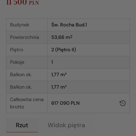
11 500
PLN
Budynek
Św. Rocha Bud.1
Powierzchnia
53,66
m
2
Piętro
2 (Piętro II)
Pokoje
1
Balkon ok.
1,77 m²
Balkon ok.
1,77 m²
Całkowita cena
617 090 PLN
brutto
Rzut
Widok piętra