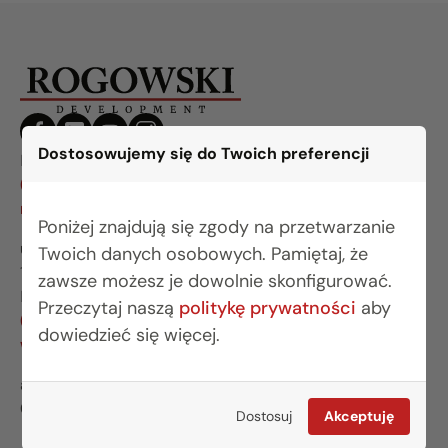
Dostosowujemy się do Twoich preferencji
BIURO BIAŁYSTOK
(85) 749 99 09
mieszkania@rogowskidevelopment.pl
Poniżej znajdują się zgody na przetwarzanie
ul. Legionowa 28 lok. 202
Twoich danych osobowych. Pamiętaj, że
15-281 Białystok
zawsze możesz je dowolnie skonfigurować.
BIURO WARSZAWA
Przeczytaj naszą
politykę prywatności
aby
(22) 642 03 55
dowiedzieć się więcej.
warszawa@rogowskidevelopment.pl
al. Wilanowska 67E lok. U5
02-765 Warszawa
Dostosuj
Akceptuję