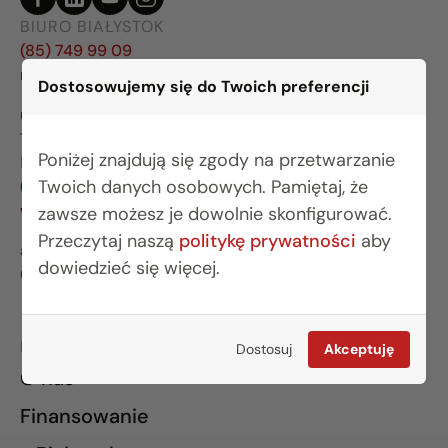
BIURO BIAŁYSTOK
(85) 749 99 09
mieszkania@rogowskidevelopment.pl
Dostosowujemy się do Twoich preferencji
ul. Legionowa 28 lok. 202
15-281 Białystok
Poniżej znajdują się zgody na przetwarzanie
BIURO WARSZAWA
Twoich danych osobowych. Pamiętaj, że
(22) 642 03 55
warszawa@rogowskidevelopment.pl
zawsze możesz je dowolnie skonfigurować.
Przeczytaj naszą
politykę prywatności
aby
al. Wilanowska 67E lok. U5
dowiedzieć się więcej.
02-765 Warszawa
INFORMACJE
Dostosuj
Akceptuję
O nas
Finansowanie