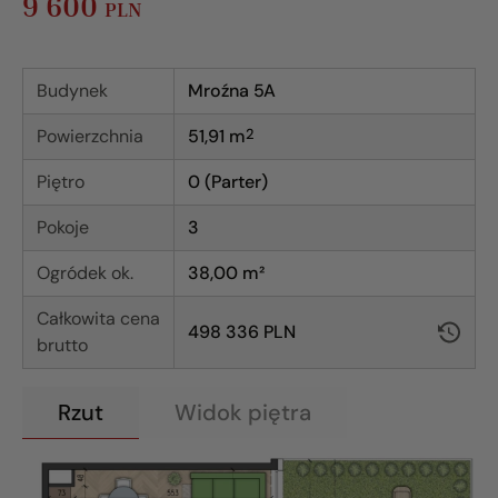
9 600
PLN
Budynek
Mroźna 5A
Powierzchnia
51,91
m
2
Piętro
0 (Parter)
Pokoje
3
Ogródek ok.
38,00 m²
Całkowita cena
498 336 PLN
brutto
Rzut
Widok piętra