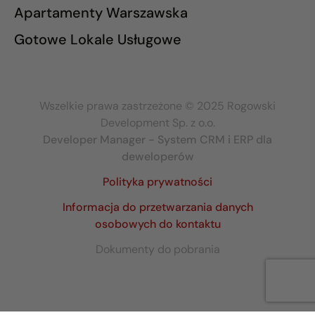
Apartamenty Warszawska
Gotowe Lokale Usługowe
Wszelkie prawa zastrzeżone © 2025 Rogowski
Development Sp. z o.o.
Developer Manager - System CRM i ERP dla
deweloperów
Polityka prywatności
Informacja do przetwarzania danych
osobowych do kontaktu
Dokumenty do pobrania