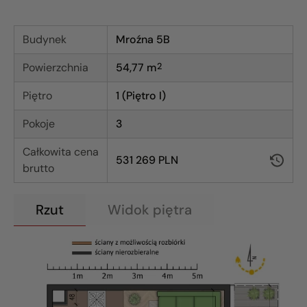
Budynek
Mroźna 5B
Powierzchnia
54,77
m
2
Piętro
1 (Piętro I)
Pokoje
3
Całkowita cena
531 269 PLN
brutto
Rzut
Widok piętra