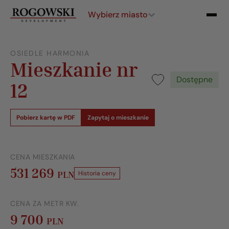
Wybierz miasto
OSIEDLE HARMONIA
Mieszkanie nr
Dostępne
12
Pobierz kartę w PDF
Zapytaj o mieszkanie
CENA MIESZKANIA
531 269
PLN
Historia ceny
CENA ZA METR KW.
9 700
PLN