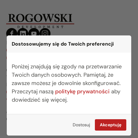
BIURO BIAŁYSTOK
Dostosowujemy się do Twoich preferencji
(85) 749 99 09
mieszkania@rogowskidevelopment.pl
Poniżej znajdują się zgody na przetwarzanie
ul. Legionowa 28 lok. 202
Twoich danych osobowych. Pamiętaj, że
15-281 Białystok
zawsze możesz je dowolnie skonfigurować.
BIURO WARSZAWA
Przeczytaj naszą
politykę prywatności
aby
(22) 642 03 55
warszawa@rogowskidevelopment.pl
dowiedzieć się więcej.
al. Wilanowska 67E lok. U5
02-765 Warszawa
Dostosuj
Akceptuję