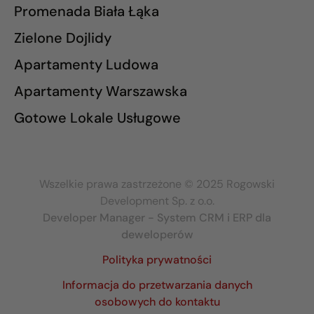
Promenada Biała Łąka
Zielone Dojlidy
Apartamenty Ludowa
Apartamenty Warszawska
Gotowe Lokale Usługowe
Wszelkie prawa zastrzeżone © 2025 Rogowski
Development Sp. z o.o.
Developer Manager - System CRM i ERP dla
deweloperów
Polityka prywatności
Informacja do przetwarzania danych
osobowych do kontaktu