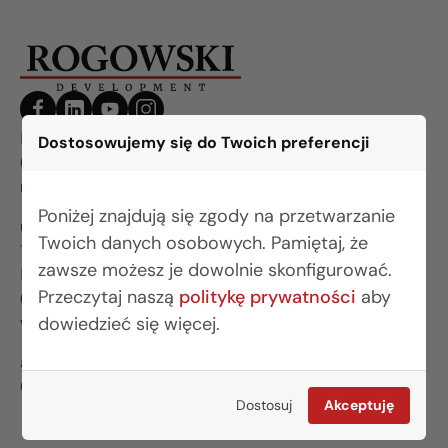
BIURO BIAŁYSTOK
Dostosowujemy się do Twoich preferencji
(85) 749 99 09
mieszkania@rogowskidevelopment.pl
Poniżej znajdują się zgody na przetwarzanie
ul. Legionowa 28 lok. 202
Twoich danych osobowych. Pamiętaj, że
15-281 Białystok
zawsze możesz je dowolnie skonfigurować.
BIURO WARSZAWA
Przeczytaj naszą
politykę prywatności
aby
(22) 642 03 55
warszawa@rogowskidevelopment.pl
dowiedzieć się więcej.
al. Wilanowska 67E lok. U5
02-765 Warszawa
Dostosuj
Akceptuję