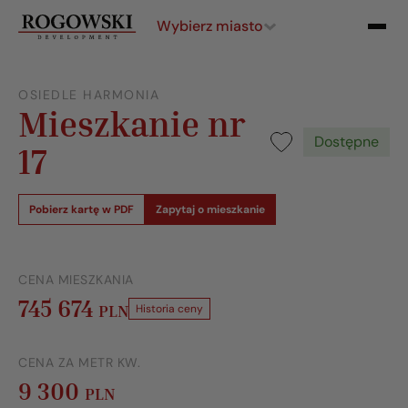
Wybierz miasto
OSIEDLE HARMONIA
Mieszkanie nr
Dostępne
17
Pobierz kartę w PDF
Zapytaj o mieszkanie
CENA MIESZKANIA
745 674
PLN
Historia ceny
CENA ZA METR KW.
9 300
PLN