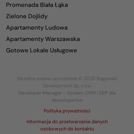
Promenada Biała Łąka
Zielone Dojlidy
Apartamenty Ludowa
Apartamenty Warszawska
Gotowe Lokale Usługowe
Wszelkie prawa zastrzeżone © 2025 Rogowski
Development Sp. z o.o.
Developer Manager - System CRM i ERP dla
deweloperów
Polityka prywatności
Informacja do przetwarzania danych
osobowych do kontaktu