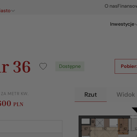
O nas
Finanso
iasto
Inwestycje
r 36
Dostępne
Pobier
Rzut
Widok 
 ZA METR KW.
 600
PLN