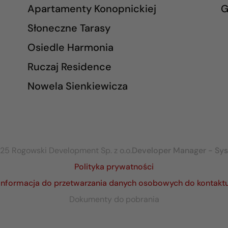
Apartamenty Konopnickiej
G
Słoneczne Tarasy
Osiedle Harmonia
Ruczaj Residence
Nowela Sienkiewicza
25 Rogowski Development Sp. z o.o.
Developer Manager - Sy
Polityka prywatności
Informacja do przetwarzania danych osobowych do kontakt
Dokumenty do pobrania