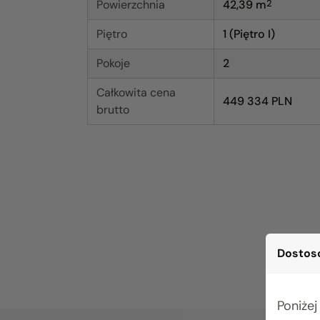
Powierzchnia
42,39
m
2
Piętro
1 (Piętro I)
Pokoje
2
Całkowita cena
449 334 PLN
brutto
Dostoso
Poniżej