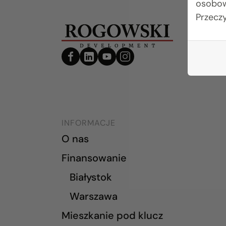
osobow
Przecz
INFORMACJE
O nas
Finansowanie
Białystok
Warszawa
Mieszkanie pod klucz