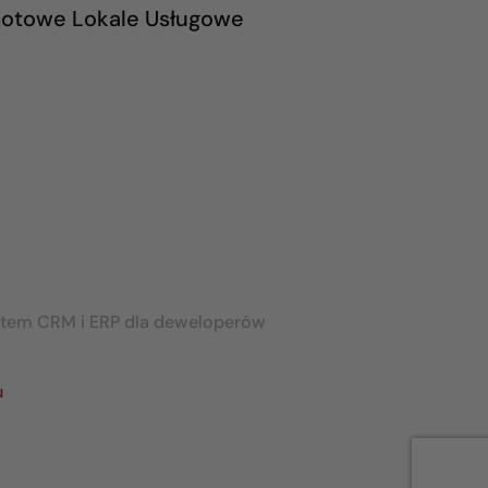
otowe Lokale Usługowe
stem CRM i ERP dla deweloperów
u