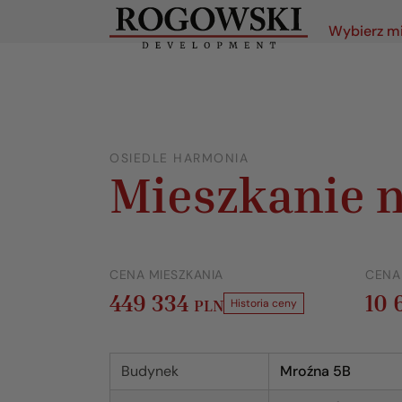
Wybierz m
OSIEDLE HARMONIA
Mieszkanie n
CENA MIESZKANIA
CENA
449 334
10
PLN
Historia ceny
Budynek
Mroźna 5B