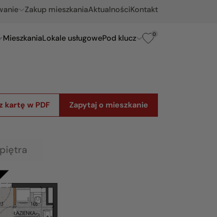
wanie
Zakup mieszkania
Aktualności
Kontakt
0
Mieszkania
Lokale usługowe
Pod klucz
z kartę w PDF
Zapytaj o mieszkanie
piętra