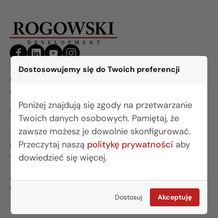
BIURO BIAŁYSTOK
Dostosowujemy się do Twoich preferencji
(85) 749 99 09
mieszkania@rogowskidevelopment.pl
Poniżej znajdują się zgody na przetwarzanie
ul. Legionowa 28 lok. 202
Twoich danych osobowych. Pamiętaj, że
15-281 Białystok
zawsze możesz je dowolnie skonfigurować.
BIURO WARSZAWA
Przeczytaj naszą
politykę prywatności
aby
(22) 642 03 55
warszawa@rogowskidevelopment.pl
dowiedzieć się więcej.
al. Wilanowska 67E lok. U5
02-765 Warszawa
Dostosuj
Akceptuję