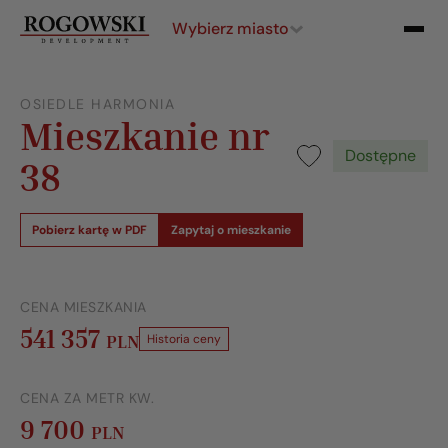
Wybierz miasto
OSIEDLE HARMONIA
Mieszkanie nr
Dostępne
38
Pobierz kartę w PDF
Zapytaj o mieszkanie
CENA MIESZKANIA
541 357
PLN
Historia ceny
CENA ZA METR KW.
9 700
PLN