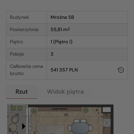
Budynek
Mroźna 5B
Powierzchnia
55,81
m
2
Piętro
1 (Piętro I)
Pokoje
3
Całkowita cena
541 357 PLN
brutto
Rzut
Widok piętra