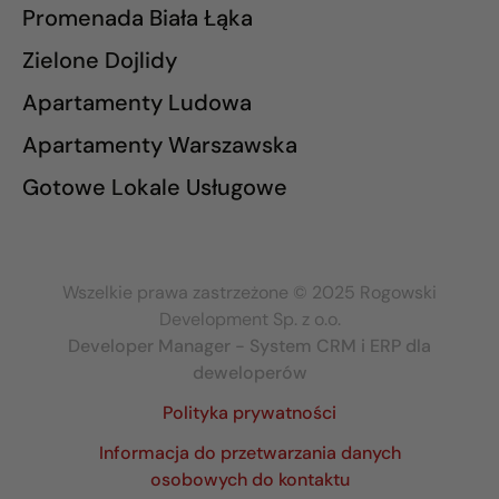
Promenada Biała Łąka
Zielone Dojlidy
Apartamenty Ludowa
Apartamenty Warszawska
Gotowe Lokale Usługowe
Wszelkie prawa zastrzeżone © 2025 Rogowski
Development Sp. z o.o.
Developer Manager - System CRM i ERP dla
deweloperów
Polityka prywatności
Informacja do przetwarzania danych
osobowych do kontaktu