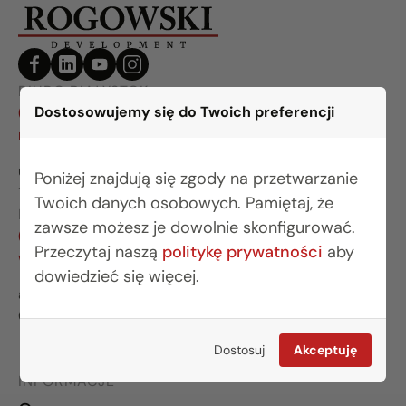
BIURO BIAŁYSTOK
Dostosowujemy się do Twoich preferencji
(85) 749 99 09
mieszkania@rogowskidevelopment.pl
ul. Legionowa 28 lok. 202
Poniżej znajdują się zgody na przetwarzanie
15-281 Białystok
Twoich danych osobowych. Pamiętaj, że
BIURO WARSZAWA
zawsze możesz je dowolnie skonfigurować.
(22) 642 03 55
Przeczytaj naszą
politykę prywatności
aby
warszawa@rogowskidevelopment.pl
dowiedzieć się więcej.
al. Wilanowska 67E lok. U5
02-765 Warszawa
Dostosuj
Akceptuję
INFORMACJE