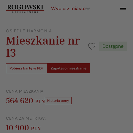
Wybierz miasto
OSIEDLE HARMONIA
Mieszkanie nr
Dostępne
13
Pobierz kartę w PDF
Zapytaj o mieszkanie
CENA MIESZKANIA
564 620
PLN
Historia ceny
CENA ZA METR KW.
10 900
PLN