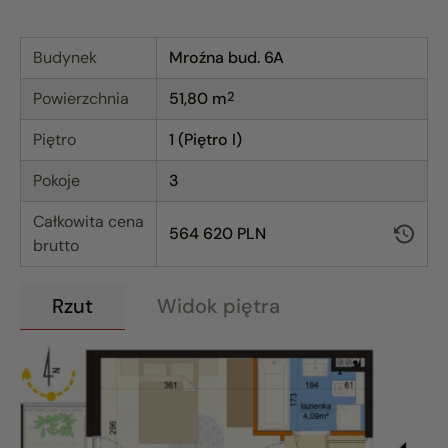
Budynek
Mroźna bud. 6A
Powierzchnia
51,80
m
2
Piętro
1 (Piętro I)
Pokoje
3
Całkowita cena
564 620 PLN
brutto
Rzut
Widok piętra