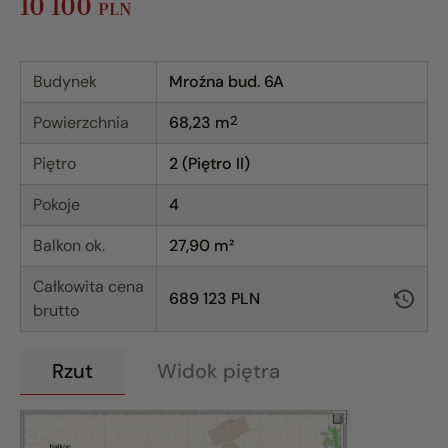
10 100
PLN
Budynek
Mroźna bud. 6A
Powierzchnia
68,23
m
2
Piętro
2 (Piętro II)
Pokoje
4
Balkon ok.
27,90 m²
Całkowita cena
689 123 PLN
brutto
Rzut
Widok piętra