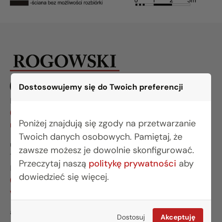
Dostosowujemy się do Twoich preferencji
BIURO BIAŁYSTOK
(85) 749 99 09
Poniżej znajdują się zgody na przetwarzanie
mieszkania@rogowskidevelopment.pl
Twoich danych osobowych. Pamiętaj, że
ul. Legionowa 28 lok. 202
zawsze możesz je dowolnie skonfigurować.
15-281 Białystok
Przeczytaj naszą
politykę prywatności
aby
BIURO WARSZAWA
dowiedzieć się więcej.
(22) 642 03 55
warszawa@rogowskidevelopment.pl
al. Wilanowska 67E lok. U5
Dostosuj
Akceptuję