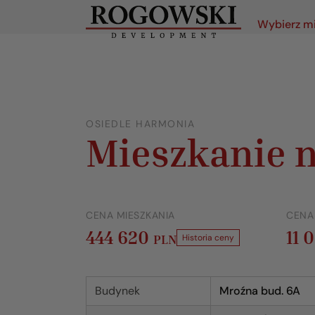
Wybierz m
OSIEDLE HARMONIA
Mieszkanie n
CENA MIESZKANIA
CENA
444 620
11 
PLN
Historia ceny
Budynek
Mroźna bud. 6A