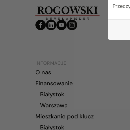
Przecz
INFORMACJE
O nas
Finansowanie
Białystok
Warszawa
Mieszkanie pod klucz
Białystok