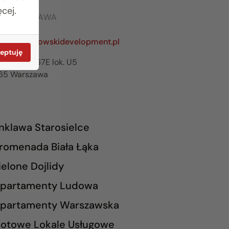
cej.
RO WARSZAWA
642 03 55
zawa@rogowskidevelopment.pl
eptuję
ilanowska 67E lok. U5
65 Warszawa
nklawa Starosielce
romenada Biała Łąka
ielone Dojlidy
partamenty Ludowa
partamenty Warszawska
otowe Lokale Usługowe