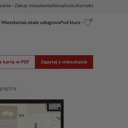
wanie
Zakup mieszkania
Aktualności
Kontakt
0
Mieszkania
Lokale usługowe
Pod klucz
z kartę w PDF
Zapytaj o mieszkanie
piętra