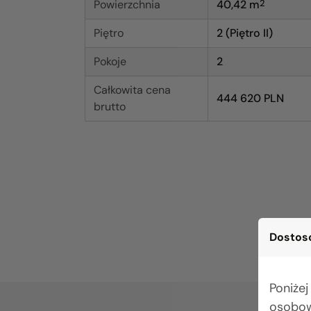
Powierzchnia
40,42
m
2
Piętro
2 (Piętro II)
Pokoje
2
Całkowita cena
444 620 PLN
brutto
Dostoso
Poniżej
osobow