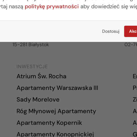
ytaj naszą
politykę prywatności
aby dowiedzieć się wię
BIURO BIAŁYSTOK
BIU
(85) 749 99 09
(22) 
mieszkania@rogowskidevelopment.pl
wars
Dostosuj
Akc
ul. Legionowa 28 lok. 202
al. W
15-281 Białystok
02-7
INWESTYCJE
Atrium Św. Rocha
E
Apartamenty Warszawska III
P
Sady Morelove
Z
Róg Młynowej Apartamenty
A
Apartamenty Kopernik
A
Apartamenty Konopnickiej
G