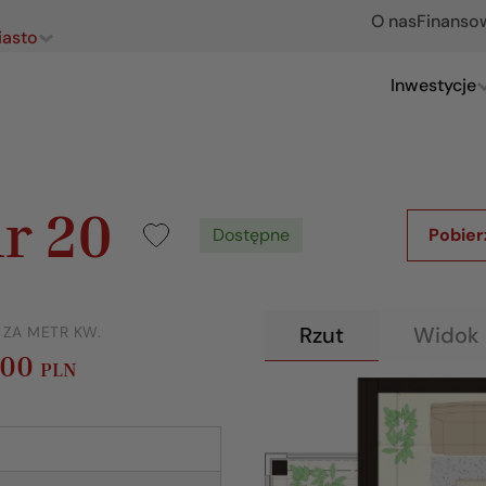
O nas
Finanso
iasto
Inwestycje
r 20
Dostępne
Pobier
Rzut
Widok 
 ZA METR KW.
000
PLN