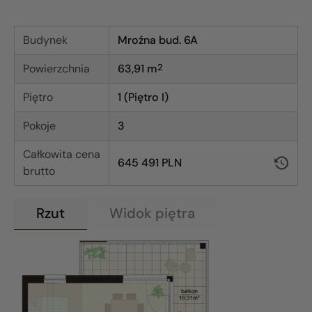
Budynek
Mroźna bud. 6A
Powierzchnia
63,91
m
2
Piętro
1 (Piętro I)
Pokoje
3
Całkowita cena
645 491 PLN
brutto
Rzut
Widok piętra