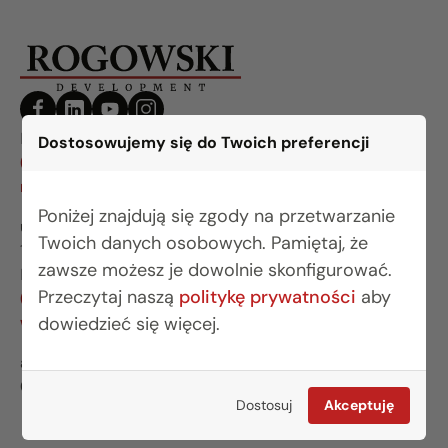
BIURO BIAŁYSTOK
Dostosowujemy się do Twoich preferencji
(85) 749 99 09
mieszkania@rogowskidevelopment.pl
Poniżej znajdują się zgody na przetwarzanie
ul. Legionowa 28 lok. 202
Twoich danych osobowych. Pamiętaj, że
15-281 Białystok
zawsze możesz je dowolnie skonfigurować.
BIURO WARSZAWA
Przeczytaj naszą
politykę prywatności
aby
(22) 642 03 55
warszawa@rogowskidevelopment.pl
dowiedzieć się więcej.
al. Wilanowska 67E lok. U5
02-765 Warszawa
Dostosuj
Akceptuję