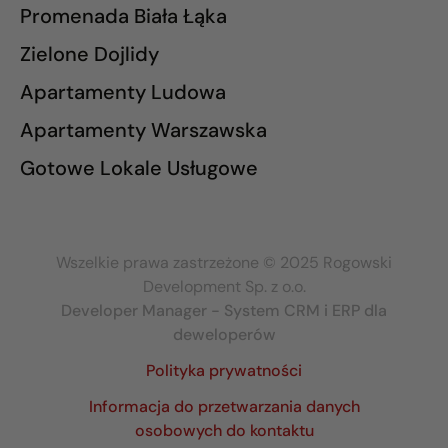
Promenada Biała Łąka
Zielone Dojlidy
Apartamenty Ludowa
Apartamenty Warszawska
Gotowe Lokale Usługowe
Wszelkie prawa zastrzeżone © 2025 Rogowski
Development Sp. z o.o.
Developer Manager - System CRM i ERP dla
deweloperów
Polityka prywatności
Informacja do przetwarzania danych
osobowych do kontaktu