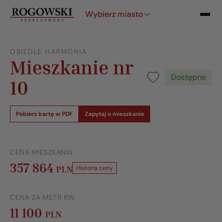
Wybierz miasto
OSIEDLE HARMONIA
Mieszkanie nr
Dostępne
10
Pobierz kartę w PDF
Zapytaj o mieszkanie
CENA MIESZKANIA
357 864
PLN
Historia ceny
CENA ZA METR KW.
11 100
PLN