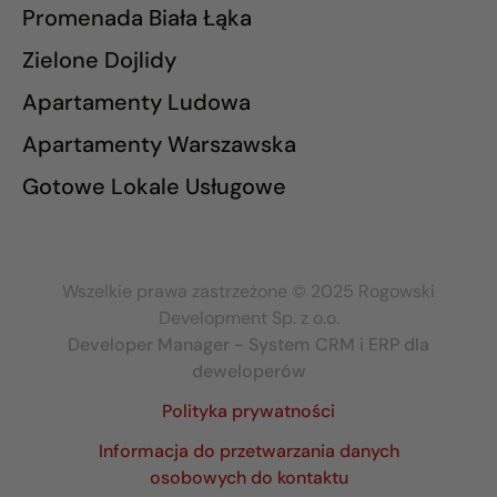
Promenada Biała Łąka
Zielone Dojlidy
Apartamenty Ludowa
Apartamenty Warszawska
Gotowe Lokale Usługowe
Wszelkie prawa zastrzeżone © 2025 Rogowski
Development Sp. z o.o.
Developer Manager - System CRM i ERP dla
deweloperów
Polityka prywatności
Informacja do przetwarzania danych
osobowych do kontaktu