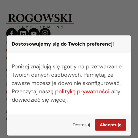
BIURO BIAŁYSTOK
Dostosowujemy się do Twoich preferencji
(85) 749 99 09
mieszkania@rogowskidevelopment.pl
Poniżej znajdują się zgody na przetwarzanie
ul. Legionowa 28 lok. 202
Twoich danych osobowych. Pamiętaj, że
15-281 Białystok
zawsze możesz je dowolnie skonfigurować.
BIURO WARSZAWA
Przeczytaj naszą
politykę prywatności
aby
(22) 642 03 55
warszawa@rogowskidevelopment.pl
dowiedzieć się więcej.
al. Wilanowska 67E lok. U5
02-765 Warszawa
Dostosuj
Akceptuję