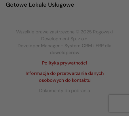
Gotowe Lokale Usługowe
Wszelkie prawa zastrzeżone © 2025 Rogowski
Development Sp. z o.o.
Developer Manager - System CRM i ERP dla
deweloperów
Polityka prywatności
Informacja do przetwarzania danych
osobowych do kontaktu
Dokumenty do pobrania