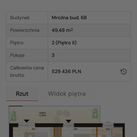
Budynek
Mroźna bud. 6B
Powierzchnia
49,48
m
2
Piętro
2 (Piętro II)
Pokoje
3
Całkowita cena
529 436 PLN
brutto
Rzut
Widok piętra