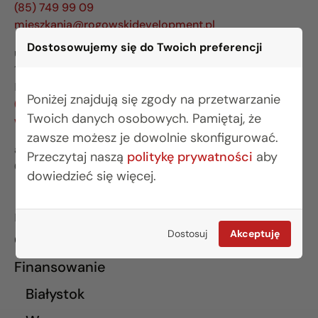
(85) 749 99 09
mieszkania@rogowskidevelopment.pl
Dostosowujemy się do Twoich preferencji
ul. Legionowa 28 lok. 202
15-281 Białystok
BIURO WARSZAWA
Poniżej znajdują się zgody na przetwarzanie
(22) 642 03 55
Twoich danych osobowych. Pamiętaj, że
warszawa@rogowskidevelopment.pl
zawsze możesz je dowolnie skonfigurować.
al. Wilanowska 67E lok. U5
Przeczytaj naszą
politykę prywatności
aby
02-765 Warszawa
dowiedzieć się więcej.
INFORMACJE
Dostosuj
Akceptuję
O nas
Finansowanie
Białystok