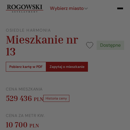
Wybierz miasto
OSIEDLE HARMONIA
Mieszkanie nr
Dostępne
13
Pobierz kartę w PDF
Zapytaj o mieszkanie
CENA MIESZKANIA
529 436
PLN
Historia ceny
CENA ZA METR KW.
10 700
PLN