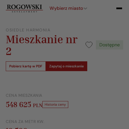
Wybierz miasto
OSIEDLE HARMONIA
Mieszkanie nr
Dostępne
2
Pobierz kartę w PDF
Zapytaj o mieszkanie
CENA MIESZKANIA
548 625
PLN
Historia ceny
CENA ZA METR KW.