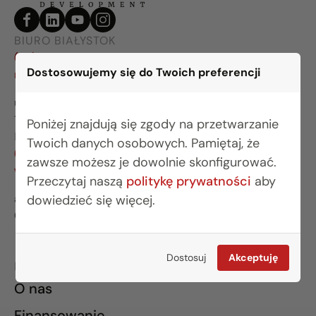
BIURO BIAŁYSTOK
(85) 749 99 09
Dostosowujemy się do Twoich preferencji
mieszkania@rogowskidevelopment.pl
ul. Legionowa 28 lok. 202
15-281 Białystok
Poniżej znajdują się zgody na przetwarzanie
BIURO WARSZAWA
Twoich danych osobowych. Pamiętaj, że
(22) 642 03 55
zawsze możesz je dowolnie skonfigurować.
warszawa@rogowskidevelopment.pl
Przeczytaj naszą
politykę prywatności
aby
al. Wilanowska 67E lok. U5
dowiedzieć się więcej.
02-765 Warszawa
Dostosuj
Akceptuję
INFORMACJE
O nas
Finansowanie