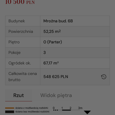
10 500
PLN
Budynek
Mroźna bud. 6B
Powierzchnia
52,25
m
2
Piętro
0 (Parter)
Pokoje
3
Ogródek ok.
67,17 m²
Całkowita cena
548 625 PLN
brutto
Rzut
Widok piętra