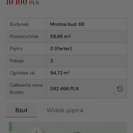
10 100
PLN
Budynek
Mroźna bud. 6B
Powierzchnia
58,66
m
2
Piętro
0 (Parter)
Pokoje
3
Ogródek ok.
94,72 m²
Całkowita cena
592 466 PLN
brutto
Rzut
Widok piętra