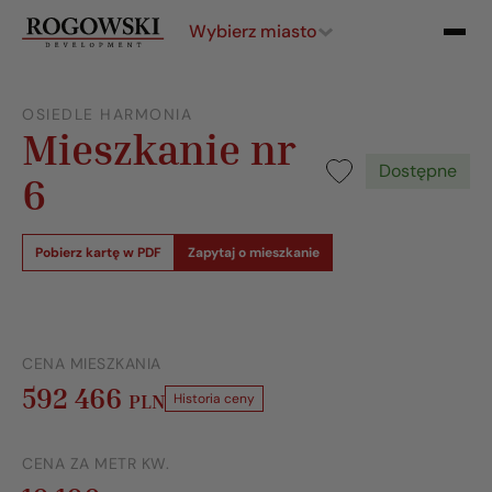
Wybierz miasto
OSIEDLE HARMONIA
Mieszkanie nr
Dostępne
6
Pobierz kartę w PDF
Zapytaj o mieszkanie
CENA MIESZKANIA
592 466
PLN
Historia ceny
CENA ZA METR KW.