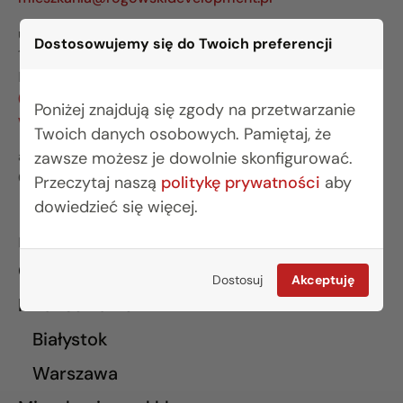
ul. Legionowa 28 lok. 202
Dostosowujemy się do Twoich preferencji
15-281 Białystok
BIURO WARSZAWA
(22) 642 03 55
Poniżej znajdują się zgody na przetwarzanie
warszawa@rogowskidevelopment.pl
Twoich danych osobowych. Pamiętaj, że
al. Wilanowska 67E lok. U5
zawsze możesz je dowolnie skonfigurować.
02-765 Warszawa
Przeczytaj naszą
politykę prywatności
aby
dowiedzieć się więcej.
INFORMACJE
O nas
Dostosuj
Akceptuję
Finansowanie
Białystok
Warszawa