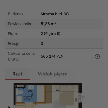
Budynek
Mroźna bud. 6C
Powierzchnia
51,86
m
2
Piętro
2 (Piętro II)
Pokoje
3
Całkowita cena
565 274 PLN
brutto
Rzut
Widok piętra