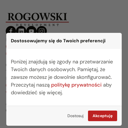
BIURO BIAŁYSTOK
Dostosowujemy się do Twoich preferencji
(85) 749 99 09
mieszkania@rogowskidevelopment.pl
Poniżej znajdują się zgody na przetwarzanie
ul. Legionowa 28 lok. 202
Twoich danych osobowych. Pamiętaj, że
15-281 Białystok
zawsze możesz je dowolnie skonfigurować.
BIURO WARSZAWA
Przeczytaj naszą
politykę prywatności
aby
(22) 642 03 55
warszawa@rogowskidevelopment.pl
dowiedzieć się więcej.
al. Wilanowska 67E lok. U5
02-765 Warszawa
Dostosuj
Akceptuję