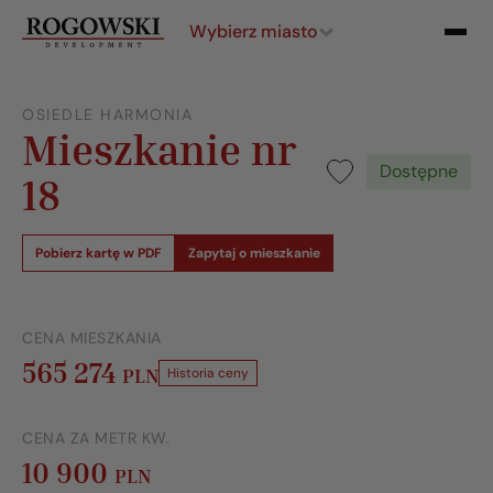
Wybierz miasto
OSIEDLE HARMONIA
Mieszkanie nr
Dostępne
18
Pobierz kartę w PDF
Zapytaj o mieszkanie
CENA MIESZKANIA
565 274
PLN
Historia ceny
CENA ZA METR KW.
10 900
PLN