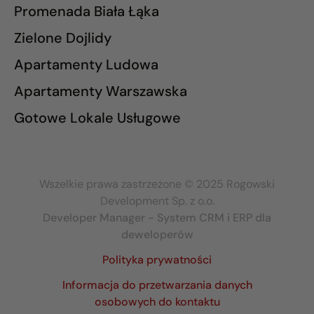
Promenada Biała Łąka
Zielone Dojlidy
Apartamenty Ludowa
Apartamenty Warszawska
Gotowe Lokale Usługowe
Wszelkie prawa zastrzeżone © 2025 Rogowski
Development Sp. z o.o.
Developer Manager - System CRM i ERP dla
deweloperów
Polityka prywatności
Informacja do przetwarzania danych
osobowych do kontaktu