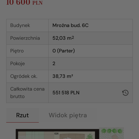
10 600
PLN
Budynek
Mroźna bud. 6C
Powierzchnia
52,03
m
2
Piętro
0 (Parter)
Pokoje
2
Ogródek ok.
38,73 m²
Całkowita cena
551 518 PLN
brutto
Rzut
Widok piętra