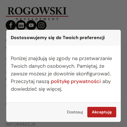
BIURO BIAŁYSTOK
Dostosowujemy się do Twoich preferencji
(85) 749 99 09
mieszkania@rogowskidevelopment.pl
Poniżej znajdują się zgody na przetwarzanie
ul. Legionowa 28 lok. 202
15-281 Białystok
Twoich danych osobowych. Pamiętaj, że
BIURO WARSZAWA
zawsze możesz je dowolnie skonfigurować.
(22) 642 03 55
Przeczytaj naszą
politykę prywatności
aby
warszawa@rogowskidevelopment.pl
dowiedzieć się więcej.
al. Wilanowska 67E lok. U5
02-765 Warszawa
Dostosuj
Akceptuję
INFORMACJE