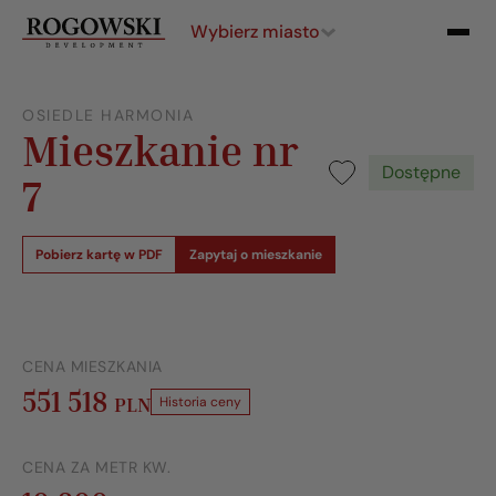
Wybierz miasto
OSIEDLE HARMONIA
Mieszkanie nr
Dostępne
7
Pobierz kartę w PDF
Zapytaj o mieszkanie
CENA MIESZKANIA
551 518
PLN
Historia ceny
CENA ZA METR KW.