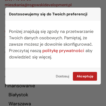
mieszkania@rogowskidevelopment.pl
Dostosowujemy się do Twoich preferencji
ul. Legionowa 28 lok. 202
15-281 Białystok
BIURO WARSZAWA
Poniżej znajdują się zgody na przetwarzanie
(22) 642 03 55
warszawa@rogowskidevelopment.pl
Twoich danych osobowych. Pamiętaj, że
zawsze możesz je dowolnie skonfigurować.
al. Wilanowska 67E lok. U5
Przeczytaj naszą
politykę prywatności
aby
02-765 Warszawa
dowiedzieć się więcej.
INFORMACJE
O nas
Dostosuj
Akceptuję
Finansowanie
Białystok
Warszawa