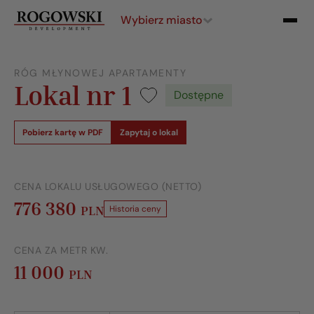
Wybierz miasto
RÓG MŁYNOWEJ APARTAMENTY
Lokal nr 1
Dostępne
Pobierz kartę w PDF
Zapytaj o lokal
CENA LOKALU USŁUGOWEGO (NETTO)
776 380
PLN
Historia ceny
CENA ZA METR KW.
11 000
PLN