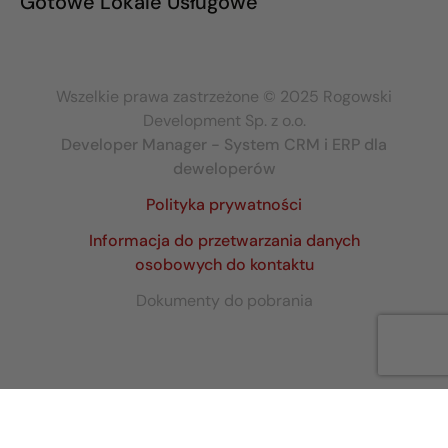
Gotowe Lokale Usługowe
Wszelkie prawa zastrzeżone © 2025 Rogowski
Development Sp. z o.o.
Developer Manager - System CRM i ERP dla
deweloperów
Polityka prywatności
Informacja do przetwarzania danych
osobowych do kontaktu
Dokumenty do pobrania