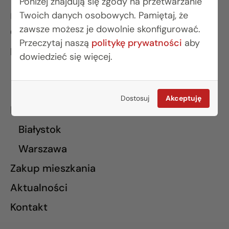
Poniżej znajdują się zgody na przetwarzanie
Twoich danych osobowych. Pamiętaj, że
INFORMACJE
zawsze możesz je dowolnie skonfigurować.
O nas
Przeczytaj naszą
politykę prywatności
aby
Finansowanie
dowiedzieć się więcej.
Białystok
Warszawa
Dostosuj
Akceptuję
Mieszkanie pod klucz
Białystok
Warszawa
Zakup mieszkania
Aktualności
Kontakt