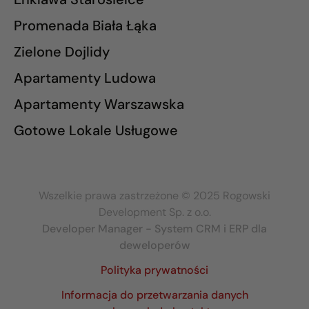
Promenada Biała Łąka
Zielone Dojlidy
Apartamenty Ludowa
Apartamenty Warszawska
Gotowe Lokale Usługowe
Wszelkie prawa zastrzeżone © 2025 Rogowski
Development Sp. z o.o.
Developer Manager - System CRM i ERP dla
deweloperów
Polityka prywatności
Informacja do przetwarzania danych