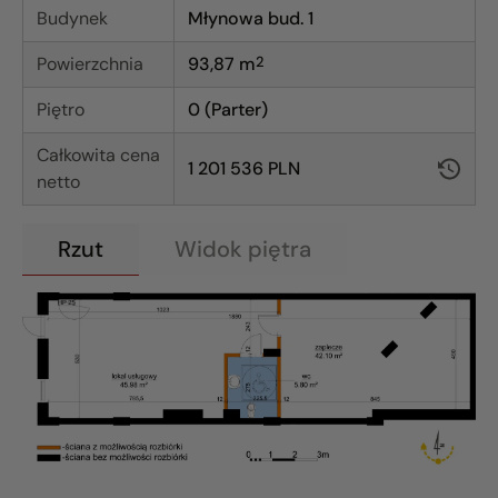
Budynek
Młynowa bud. 1
Powierzchnia
93,87
m
2
Piętro
0 (Parter)
Całkowita cena
1 201 536 PLN
netto
Rzut
Widok piętra