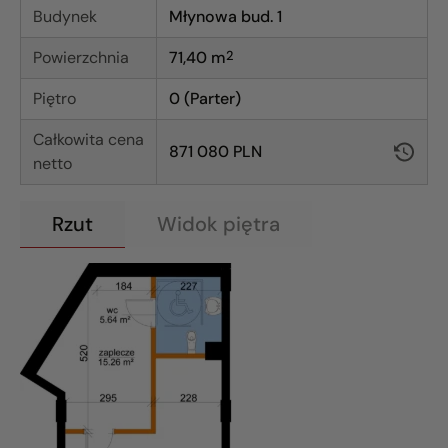
Budynek
Młynowa bud. 1
Powierzchnia
71,40
m
2
Piętro
0 (Parter)
Całkowita cena
871 080 PLN
netto
Rzut
Widok piętra