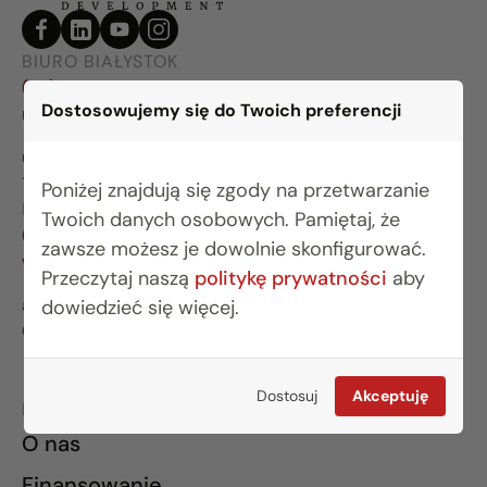
BIURO BIAŁYSTOK
(85) 749 99 09
Dostosowujemy się do Twoich preferencji
mieszkania@rogowskidevelopment.pl
ul. Legionowa 28 lok. 202
15-281 Białystok
Poniżej znajdują się zgody na przetwarzanie
BIURO WARSZAWA
Twoich danych osobowych. Pamiętaj, że
(22) 642 03 55
zawsze możesz je dowolnie skonfigurować.
warszawa@rogowskidevelopment.pl
Przeczytaj naszą
politykę prywatności
aby
al. Wilanowska 67E lok. U5
dowiedzieć się więcej.
02-765 Warszawa
Dostosuj
Akceptuję
INFORMACJE
O nas
Finansowanie