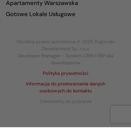
Apartamenty Warszawska
Gotowe Lokale Usługowe
Wszelkie prawa zastrzeżone © 2025 Rogowski
Development Sp. z o.o.
Developer Manager - System CRM i ERP dla
deweloperów
Polityka prywatności
Informacja do przetwarzania danych
osobowych do kontaktu
Dokumenty do pobrania