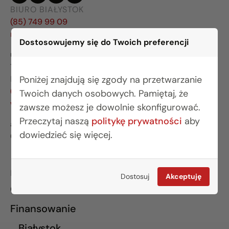
BIURO BIAŁYSTOK
(85) 749 99 09
mieszkania@rogowskidevelopment.pl
Dostosowujemy się do Twoich preferencji
ul. Legionowa 28 lok. 202
15-281 Białystok
BIURO WARSZAWA
Poniżej znajdują się zgody na przetwarzanie
(22) 642 03 55
Twoich danych osobowych. Pamiętaj, że
warszawa@rogowskidevelopment.pl
zawsze możesz je dowolnie skonfigurować.
Przeczytaj naszą
politykę prywatności
aby
al. Wilanowska 67E lok. U5
dowiedzieć się więcej.
02-765 Warszawa
INFORMACJE
Dostosuj
Akceptuję
O nas
Finansowanie
Białystok