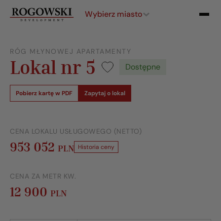
Wybierz miasto
RÓG MŁYNOWEJ APARTAMENTY
Lokal nr 5
Dostępne
Pobierz kartę w PDF
Zapytaj o lokal
CENA LOKALU USŁUGOWEGO (NETTO)
953 052
PLN
Historia ceny
CENA ZA METR KW.
12 900
PLN