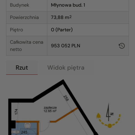
Budynek
Młynowa bud. 1
Powierzchnia
73,88
m
2
Piętro
0 (Parter)
Całkowita cena
953 052 PLN
netto
Rzut
Widok piętra