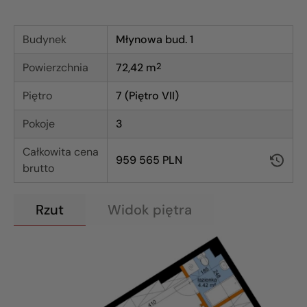
Budynek
Młynowa bud. 1
Powierzchnia
72,42
m
2
Piętro
7 (Piętro VII)
Pokoje
3
Całkowita cena
959 565 PLN
brutto
Rzut
Widok piętra