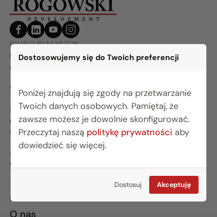
BIURO BIAŁYSTOK
(85) 749 99 09
Dostosowujemy się do Twoich preferencji
mieszkania@rogowskidevelopment.pl
ul. Legionowa 28 lok. 202
Poniżej znajdują się zgody na przetwarzanie
15-281 Białystok
Twoich danych osobowych. Pamiętaj, że
BIURO WARSZAWA
zawsze możesz je dowolnie skonfigurować.
(22) 642 03 55
Przeczytaj naszą
politykę prywatności
aby
warszawa@rogowskidevelopment.pl
dowiedzieć się więcej.
al. Wilanowska 67E lok. U5
02-765 Warszawa
Dostosuj
Akceptuję
INFORMACJE
O nas